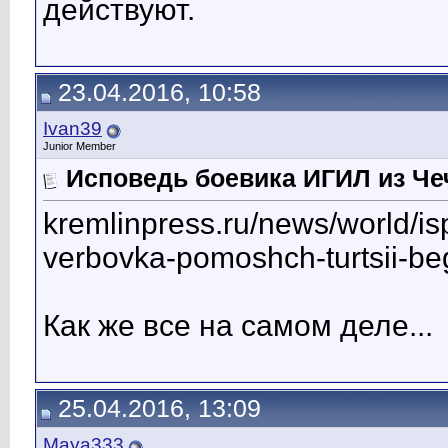
действуют.
23.04.2016, 10:58
Ivan39
Junior Member
Исповедь боевика ИГИЛ из Чеч
kremlinpress.ru/news/world/is
verbovka-pomoshch-turtsii-be
Как же все на самом деле...
25.04.2016, 13:09
Maya333