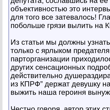
депутата, сославшись на ее 
объективностью это интервь
для того все затевалось! Г
побольше грязи вылить на К
Из статьи мы должны узнат
только с ярлыком предателя
парторганизации приходило
других сенсационных подро
действительно душераздира
из КПРФ” держат девушку на
выжить наша героиня вынуж
Честно говоря, автор этих 