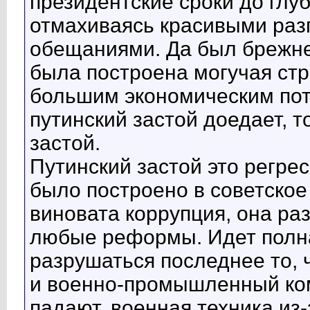
президентские сроки до глуб
отмахиваясь красивыми раз
обещаниями. Да был брежнев
была построена могучая стра
большим экономическим пот
путинский застой доедает, т
застой.
Путинский застой это регрес
было построено в советское
виновата коррупция, она ра
любые реформы. Идет полна
разрушаться последнее то, 
и военно-промышленный ком
падают, военная техника из-