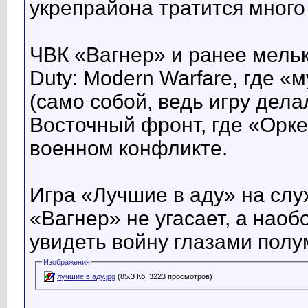
укрепрайона тратится много
ЧВК «Вагнер» и ранее мелька
Duty: Modern Warfare, где 
(само собой, ведь игру дел
Восточный фронт, где «Орке
военном конфликте.
Игра «Лучшие в аду» на слух
«Вагнер» не угасает, а наобо
увидеть войну глазами пол
Изображения
лучшие в аду.jpg
(85.3 Кб, 3223 просмотров)