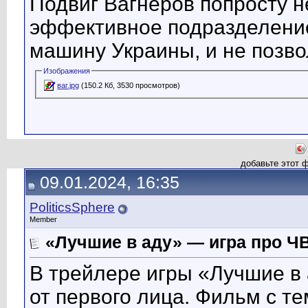
Подвиг Вагнеров попросту н
эффективное подразделение
машину Украины, и не позво
Изображения
ваг.jpg
(150.2 Кб, 3530 просмотров)
добавьте этот 
09.01.2024, 16:35
PoliticsSphere
Member
«Лучшие в аду» — игра про Ч
В трейлере игры «Лучшие в
от первого лица. Фильм с т