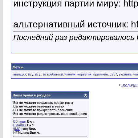
инструкция партии миру: http
альтернативный источник: http
Последний раз редактировалось Po
Метки
авиация
,
всу
,
всу.
,
истребители
,
италия
,
норвегия
,
пригожин
,
су57
,
украина
,
чв
«
Предыдущ
Ваши права в разделе
Вы
не можете
создавать новые темы
Вы
не можете
отвечать в темах
Вы
не можете
прикреплять вложения
Вы
не можете
редактировать свои сообщения
BB коды
Вкл.
Смайлы
Вкл.
[IMG]
код
Вкл.
HTML код
Выкл.