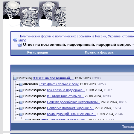
Политический форум о политических событиях в России, Украине, страна
мире
Ответ на постоянный, надоедливый, народный вопрос -
Регистрация
Правила форума
PolitSubj
ОТВЕТ на постоянный,...
12.07.2023,
03:08
alternativ
Теже факты только с боку
12.09.2023,
20:53
PoliticsSphere
Как связана поддержка...
19.08.2024,
15:07
PoliticsSphere
В Татарстане открыли...
22.08.2024,
18:33
PoliticsSphere
Почему российские истребители...
26.08.2024,
08:55
PoliticsSphere
Норвегия поможет Украине в...
27.08.2024,
15:34
PoliticsSphere
Командующий ЧВК «Вагнер» в...
19.09.2024,
20:46
Kirillsb
https://alakrisgroup.com/ru/an...
20.11.2024,
10:17
xokade1060
Коррупция
04.03.2025,
06:33
Предыд
krakkrch
Коррупция — это болезнь,...
22.05.2025,
01:52