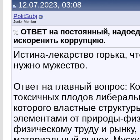
12.07.2023, 03:08
PolitSubj
Junior Member
ОТВЕТ на постоянный, надоед
искоренить коррупцию.
Истина-лекарство горька, ч
нужно мужество.
Ответ на главный вопрос: Ко
токсичных плодов либераль
которого властные структу
элементами от природы-фи
физическому труду и рынку,
материальный рынок. Мускул