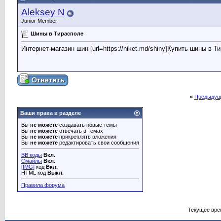
Aleksey N
Junior Member
Шины в Тирасполе
Интернет-магазин шин [url=https://niket.md/shiny]Купить шины в Ти
«
Предыдущ
Ваши права в разделе
Вы
не можете
создавать новые темы
Вы
не можете
отвечать в темах
Вы
не можете
прикреплять вложения
Вы
не можете
редактировать свои сообщения
BB коды
Вкл.
Смайлы
Вкл.
[IMG]
код
Вкл.
HTML код
Выкл.
Правила форума
Текущее вре