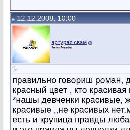
12.12.2008, 10:00
артурас свам
Junior Member
правильно говориш роман, д
красный цвет , кто красивая 
*нашы девченки красивые, ж
красивые ,,не красивых нет,
есть и крупица правды люба
и это правда вы девченки для