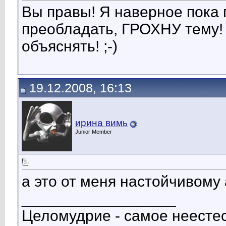
Вы правы! Я наверное пока 
преобладать, ГРОХНУ тему! 
объяснять! ;-)
19.12.2008, 16:13
ирина вимь
Junior Member
а это от меня настойчивому а
__________________
Целомудрие - самое неестес