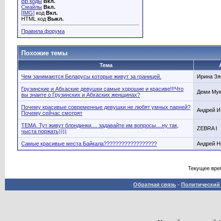
BB коды
Вкл.
Смайлы
Вкл.
[IMG]
код
Вкл.
HTML код
Выкл.
Правила форума
Похожие темы
Тема
Чем занимаются Беларусы которые живут за границей.
Ирина Зя
Грузинские и Абхаские девушки самые хорошие и красиве!!!Что
Деми Мук
вы знаите о Грузинских и Абхаских женщинах?
Почему красивые современные девушки не любят умных парней?
Андрей И
Почему сейчас смотрят
ТЕМА. Тут живут блондинки.... задавайте им вопросы....ну так,
ZEBRA I
чыста поржать))))
Самые красивые места Байкала??????????????????
Андрей Н
Текущее вре
Обратная связь
-
Политический 