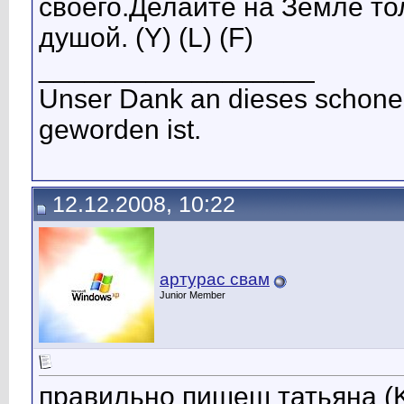
своего.Делайте на Земле то
душой. (Y) (L) (F)
__________________
Unser Dank an dieses schone
geworden ist.
12.12.2008, 10:22
артурас свам
Junior Member
правильно пишеш татьяна (K)