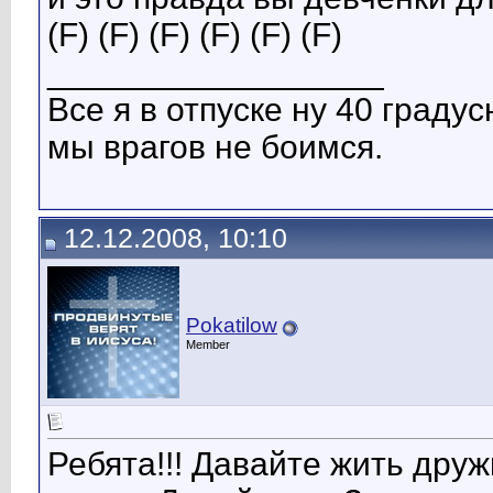
(F) (F) (F) (F) (F) (F)
__________________
Все я в отпуске ну 40 градусна
мы врагов не боимся.
12.12.2008, 10:10
Pokatilow
Member
Ребята!!! Давайте жить дру