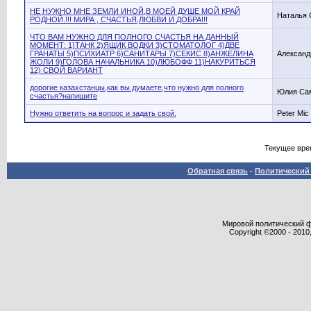
НЕ НУЖНО МНЕ ЗЕМЛИ ИНОЙ,В МОЕЙ ДУШЕ МОЙ КРАЙ
Наталья 
РОДНОЙ.!!! МИРА , СЧАСТЬЯ,ЛЮБВИ И ДОБРА!!!
ЧТО ВАМ НУЖНО ДЛЯ ПОЛНОГО СЧАСТЬЯ НА ДАННЫЙ
МОМЕНТ: 1)ТАНК 2)ЯЩИК ВОДКИ 3)СТОМАТОЛОГ 4)ДВЕ
ГРАНАТЫ 5)ПСИХИАТР 6)САНИТАРЫ 7)СЕКИС 8)АНЖЕЛИНА
Александ
ЖОЛИ 9)ГОЛОВА НАЧАЛЬНИКА 10)ЛЮБОФФ 11)НАКУРИТЬСЯ
12) СВОЙ ВАРИАНТ
дорогие казахстанцы,как вы думаете,что нужно для полного
Юлия Са
счастья?напишите
Нужно ответить на вопрос и задать свой.
Peter Mic
Текущее вре
Обратная связь
-
Политический 
Мировой политический фор
Copyright ©2000 - 2010,