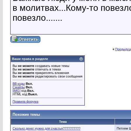
в молитвах...Кому-то повезл
повезло.......
«
Предыдущ
Ваши права в разделе
Вы
не можете
создавать новые темы
Вы
не можете
отвечать в темах
Вы
не можете
прикреплять вложения
Вы
не можете
редактировать свои сообщения
BB коды
Вкл.
Смайлы
Вкл.
[IMG]
код
Вкл.
HTML код
Выкл.
Правила форума
Похожие темы
Тема
Сколько денег нужно для счастья??????????
Петхем 