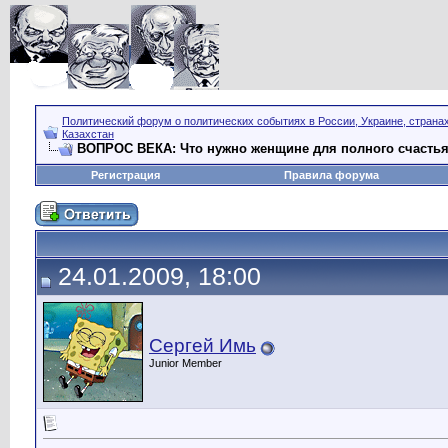
Политический форум о политических событиях в России, Украине, страна
Казахстан
ВОПРОС ВЕКА: Что нужно женщине для полного счастья
Регистрация
Правила форума
24.01.2009, 18:00
Сергей Имь
Junior Member