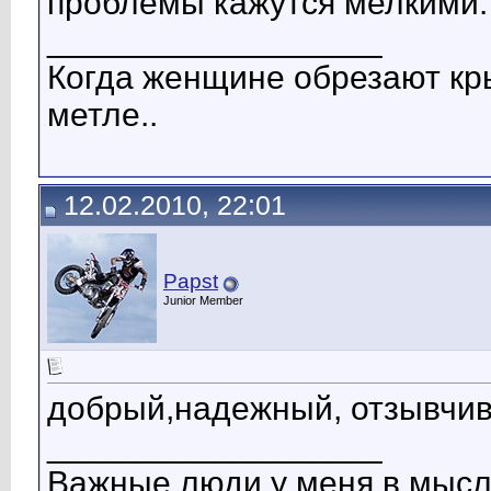
проблемы кажутся мелкими.
__________________
Когда женщине обрезают кры
метле..
12.02.2010, 22:01
Pарst
Junior Member
добрый,надежный, отзывчив
__________________
Важные люди у меня в мысля