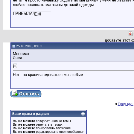
нет!!!! я просто ненавижу ходить по магазинам,уменя не хватает 
люблю посещать магазины детской одежды
__________________
ПРИБЫЛА!))))))
добавьте этот 
25.10.2010, 09:02
Мономах
Guest
Нет...но красива одеваться мы любым...
«
Предыдущ
Ваши права в разделе
Вы
не можете
создавать новые темы
Вы
не можете
отвечать в темах
Вы
не можете
прикреплять вложения
Вы
не можете
редактировать свои сообщения