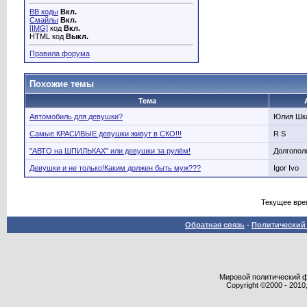
BB коды
Вкл.
Смайлы
Вкл.
[IMG]
код
Вкл.
HTML код
Выкл.
Правила форума
Похожие темы
Тема
Автомобиль для девушки?
Юлия Шк
Самые КРАСИВЫЕ девушки живут в СКО!!!
R S
"АВТО на ШПИЛЬКАХ" или девушки за рулём!
Долгопол
Девушки и не только!Каким должен быть муж???
Igor Ivo
Текущее вре
Обратная связь
-
Политический 
Мировой политический фор
Copyright ©2000 - 2010,