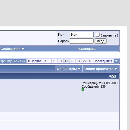
Имя
Запомнить?
Пароль
Сообщество
Календарь
траница 12 из 24
«
Первая
<
2
10
11
12
13
14
22
>
Последняя
»
Опции темы
Опции просмотра
#
221
Регистрация: 14.09.2009
Сообщений: 136