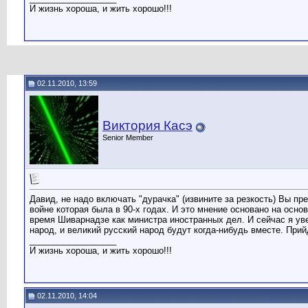
И жизнь хороша, и жить хорошо!!!
02.11.2010, 13:59
Виктория Касэ
Senior Member
Давид, не надо включать "дурачка" (извините за резкость) Вы п
войне которая была в 90-х годах. И это мнение основано на осн
время Шиварнадзе как министра иностранных дел. И сейчас я увер
народ, и великий русский народ будут когда-нибудь вместе. Прий
__________________
И жизнь хороша, и жить хорошо!!!
02.11.2010, 14:04