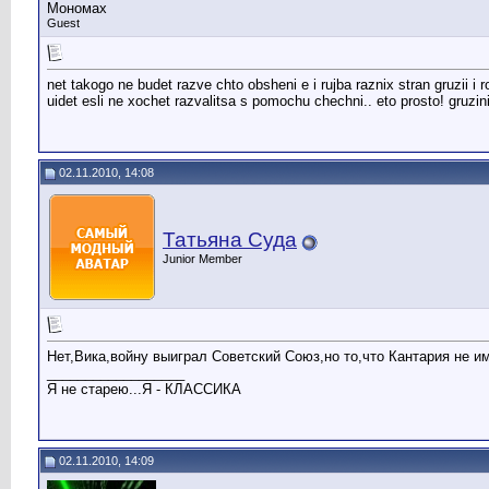
Мономах
Guest
net takogo ne budet razve chto obsheni e i rujba raznix stran gruzii i rosi
uidet esli ne xochet razvalitsa s pomochu chechni.. eto prosto! gruzi
02.11.2010, 14:08
Татьяна Суда
Junior Member
Нет,Вика,войну выиграл Советский Союз,но то,что Кантария не и
__________________
Я не старею...Я - КЛАССИКА
02.11.2010, 14:09