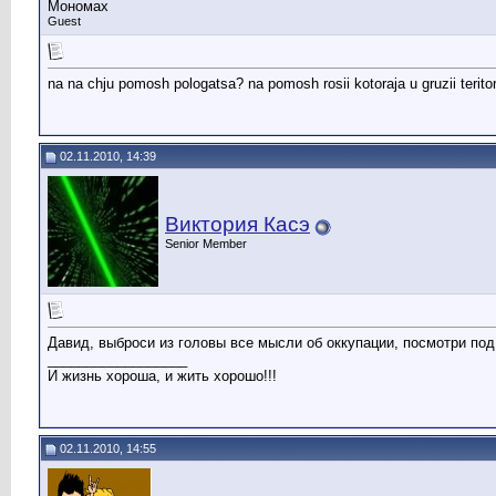
Мономах
Guest
na na chju pomosh pologatsa? na pomosh rosii kotoraja u gruzii teritorii 
02.11.2010, 14:39
Виктория Касэ
Senior Member
Давид, выброси из головы все мысли об оккупации, посмотри под 
__________________
И жизнь хороша, и жить хорошо!!!
02.11.2010, 14:55