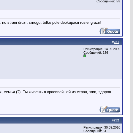
Сообщений: n/a
. no strani druzit smogut tolko pole deokupacii rosiei gruzii!
#
231
Регистрация: 14.09.2009
Сообщений: 136
 семья (?). Ты живешь в красивейшей из стран, жив, здоров...
#
232
Регистрация: 30.09.2010
Сообщений: 51