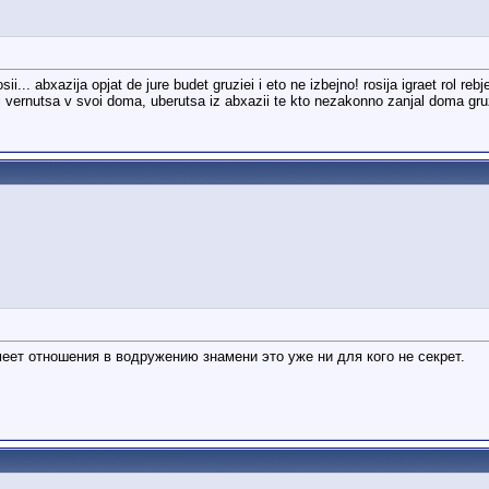
i... abxazija opjat de jure budet gruziei i eto ne izbejno! rosija igraet rol rebjen
ni vernutsa v svoi doma, uberutsa iz abxazii te kto nezakonno zanjal doma gru
меет отношения в водружению знамени это уже ни для кого не секрет.