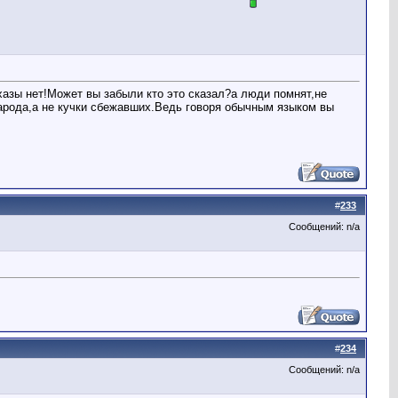
бхазы нет!Может вы забыли кто это сказал?а люди помнят,не
 народа,а не кучки сбежавших.Ведь говоря обычным языком вы
#
233
Сообщений: n/a
#
234
Сообщений: n/a