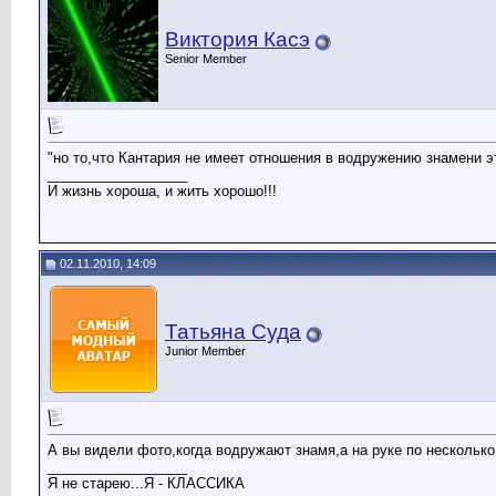
Виктория Касэ
Senior Member
"но то,что Кантария не имеет отношения в водружению знамени эт
__________________
И жизнь хороша, и жить хорошо!!!
02.11.2010, 14:09
Татьяна Суда
Junior Member
А вы видели фото,когда водружают знамя,а на руке по несколько
__________________
Я не старею...Я - КЛАССИКА