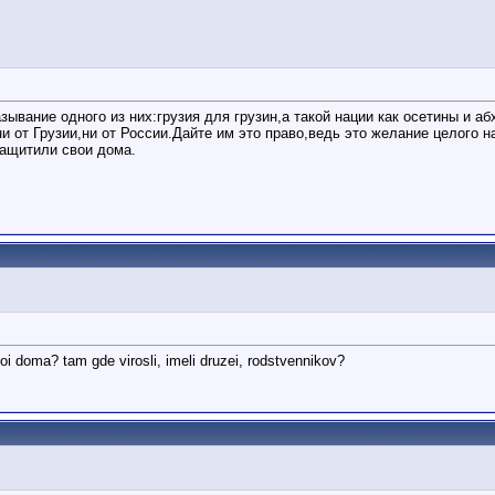
ывание одного из них:грузия для грузин,а такой нации как осетины и а
ни от Грузии,ни от России.Дайте им это право,ведь это желание целого
защитили свои дома.
voi doma? tam gde virosli, imeli druzei, rodstvennikov?