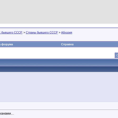
х бывшего СССР.
>
Страны бывшего СССР
>
Абхазия
а форума
Справка
С
чанами...