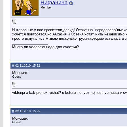
Нифанина
Member
Интересные у вас правители,давид! Особенно "порадовало"высказ
хочется повторятся,но Абхазия и Осетия хотят жить независимо 
просто испугались.Я знаю несколько грузин,которые остались и 
__________________
Много ли человеку надо для счастья?
02.11.2010, 15:22
Мономах
Guest
viktorija a kak pro tex reshat? u kotorix net vozmojnosti vernutsa v s
02.11.2010, 15:25
Мономах
Guest