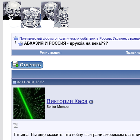
Политический форум о политических событиях в России, Украине, страна
АБХАЗИЯ И РОССИЯ - дружба на века???
Регистрация
Правил
02.11.2010, 13:52
Виктория Касэ
Senior Member
Татьяна, Вы еще скажите. что войну выиграли америкозы с англи
__________________