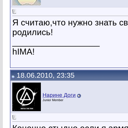
Я считаю,что нужно знать с
родились!
__________________
hIMA!
18.06.2010, 23:35
Нapинe Дoги
Junior Member