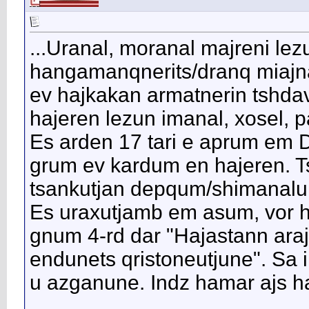
...Uranal, moranal majreni lez
hangamanqnerits/dranq miajn
ev hajkakan armatnerin tshda
hajeren lezun imanal, xosel, 
Es arden 17 tari e aprum em 
grum ev kardum en hajeren. Ts
tsankutjan depqum/shimanalu 
Es uraxutjamb em asum, vor h
gnum 4-rd dar "Hajastann araji
endunets qristoneutjune". Sa i
u azganune. Indz hamar ajs har
__________________