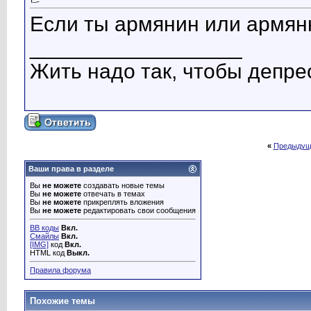
Если ты армянин или армянка-то
__________________
Жить надо так, чтобы депресс
«
Предыдущ
Ваши права в разделе
Вы
не можете
создавать новые темы
Вы
не можете
отвечать в темах
Вы
не можете
прикреплять вложения
Вы
не можете
редактировать свои сообщения
BB коды
Вкл.
Смайлы
Вкл.
[IMG]
код
Вкл.
HTML код
Выкл.
Правила форума
Похожие темы