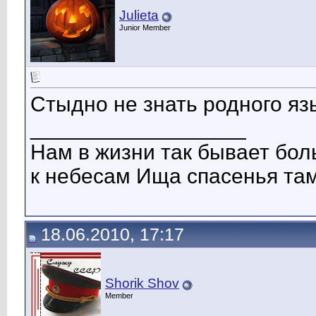
Julieta
Junior Member
Стыдно не знать родного яз
__________________
Нам в жизни так бывает бо
к небесам Ища спасенья та
18.06.2010, 17:17
Shorik Shov
Member