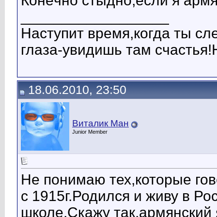
Конeчнo стыднo,ecли я apмян
__________________
Наступит время,когда ты сл
глаза-увидишь там счастья
18.06.2010, 23:50
Виталик Ман
Junior Member
Не понимаю тех,которые гов
с 1915г.Родился и живу в Ро
школе.Скажу так,армянский