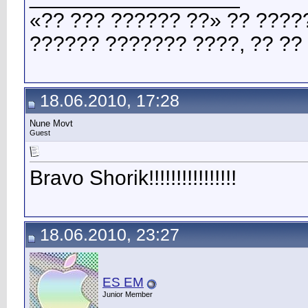
«?? ??? ?????? ??» ?? ????
?????? ??????? ????, ?? ??
18.06.2010, 17:28
Nune Movt
Guest
Bravo Shorik!!!!!!!!!!!!!!!!
18.06.2010, 23:27
ES EM
Junior Member