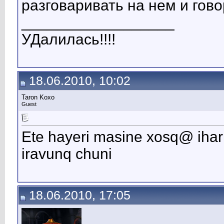
разговаривать на нем и гово
__________________
УДалилась!!!!
18.06.2010, 10:02
Taron Koxo
Guest
Ete hayeri masine xosq@ iha
iravunq chuni
18.06.2010, 17:05