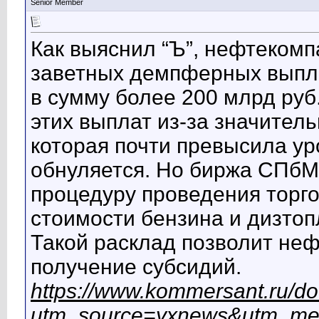
Senior Member
Как выяснил “Ъ”, нефтеком
заветных демпферных выпла
в сумму более 200 млрд руб
этих выплат из-за значитель
которая почти превысила у
обнуляется. Но биржа СПбМ
процедуру проведения торго
стоимости бензина и дизтоп
Такой расклад позволит не
получение субсидий.
https://www.kommersant.ru/d
utm_source=yxnews&utm_me