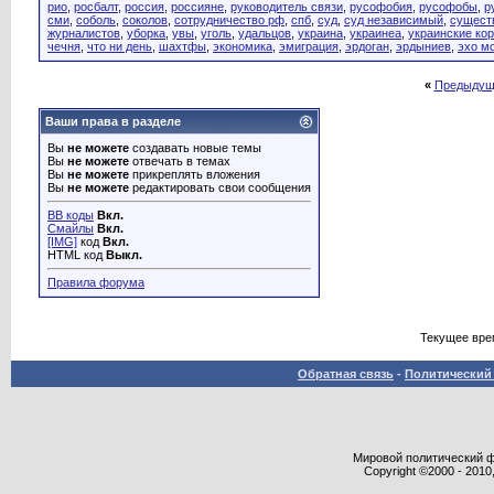
рио
,
росбалт
,
россия
,
россияне
,
руководитель связи
,
русофобия
,
русофобы
,
р
сми
,
соболь
,
соколов
,
сотрудничество рф
,
спб
,
суд
,
суд независимый
,
сущест
журналистов
,
уборка
,
увы
,
уголь
,
удальцов
,
украина
,
украинеа
,
украинские ко
чечня
,
что ни день
,
шахтфы
,
экономика
,
эмиграция
,
эрдоган
,
эрдыниев
,
эхо м
«
Предыдущ
Ваши права в разделе
Вы
не можете
создавать новые темы
Вы
не можете
отвечать в темах
Вы
не можете
прикреплять вложения
Вы
не можете
редактировать свои сообщения
BB коды
Вкл.
Смайлы
Вкл.
[IMG]
код
Вкл.
HTML код
Выкл.
Правила форума
Текущее вре
Обратная связь
-
Политический 
Мировой политический фор
Copyright ©2000 - 2010,