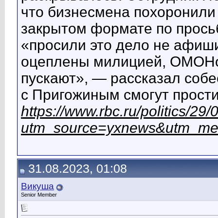
что бизнесмена похоронили
закрытом формате по прось
«просили это дело не афиш
оцеплены милицией, ОМОНом
пускают», — рассказал собес
с Пригожиным смогут прост
https://www.rbc.ru/politics/
utm_source=yxnews&utm_me
31.08.2023, 01:08
Викуша
Senior Member