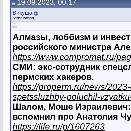
19.09.2023, 00:17
Викуша
Senior Member
Алмазы, лоббизм и инвест
российского министра Але
https://www.compromat.ru/pa
СМИ: экс-сотрудник спецс
пермских хакеров.
https://properm.ru/news/2023-
spetssluzhby-poluchil-vzyatk
Шалом, Моше Израилевич:
вспомнил про Анатолия Чу
https://life.ru/p/1607263