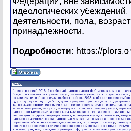
Федерации, вне зависимости
идеологических убеждений
деятельности, пола, возрас
принадлежности.
Подробности:
https://plors.o
Метки
"единая россия"
,
2016
,
4 ноября
,
абэ
,
автора
,
агент фсб
,
азовское море
,
алекс
бюджет
,
в хибарках
,
в хоромах живут
,
владимир путин
,
вне халтуры
,
военные
,
независимым
,
всё хищникам
,
выборы
,
выборы 2018
,
выборы в россии
,
выборы
гудков
,
да здравствует
,
дебаты
,
день народного единства
,
депутат
,
дискримин
жалоб
,
жалоб щитом
,
жертву истязает
,
жизни перелом
,
журналистика
,
закон
,
з
керченский пролив
,
коварств
,
конкорд
,
контроль
,
коротков
,
коррупция
,
корчагин
лаврентьев тамбовский
,
лаврентьева тамбовского
,
лгбт
,
ленинград
,
либералы
мафии деньги дарим
,
медведев
,
медведь
,
медвежья услуга!
,
медвепут
,
медуз
напрасна
,
наркотики
,
народ
,
настоящая демократия
,
наука
,
не член союза
,
нев
обращение
,
общество
,
олимпиада
,
оппозиция
,
от правды шлю позор
,
павел гр
пенсионеры
,
пенсионные изменения
,
пенсионный возраст
,
петербург
,
письмо 
2
,
право
,
праздник
,
президент
,
президент рф
,
пресса
,
пригожин
,
провокация
,
п