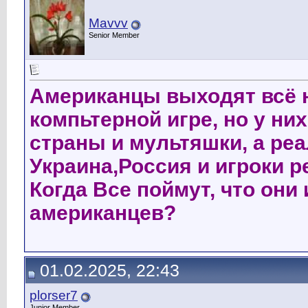
Mavvv
Senior Member
Американцы выходят всё н
компьтерной игре, но у н
страны и мультяшки, а ре
Украина,Россия и игроки р
Когда Все поймут, что они
американцев?
01.02.2025, 22:43
plorser7
Junior Member