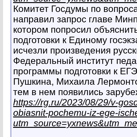
Комитет Госдумы по вопрос
направил запрос главе Мин
котором попросил объяснить,
подготовки к Единому госэк
исчезли произведения русск
Федеральный институт педа
программы подготовки к ЕГ
Пушкина, Михаила Лермонто
тем в нем появились заруб
https://rg.ru/2023/08/29/v-go
obiasnit-pochemu-iz-ege-isch
utm_source=yxnews&utm_me