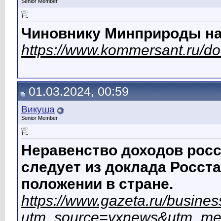
Senior Member
Чиновнику Минприроды на
https://www.kommersant.ru/d
01.03.2024, 00:59
Викуша
Senior Member
Неравенство доходов росс
следует из доклада Росст
положении в стране.
https://www.gazeta.ru/busine
utm_source=yxnews&utm_me