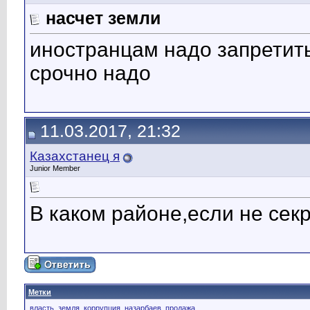
насчет земли
иностранцам надо запретит
срочно надо
11.03.2017, 21:32
Казахстанец я
Junior Member
В каком районе,если не сек
Метки
власть
,
земля
,
коррупция
,
назарбаев
,
продажа