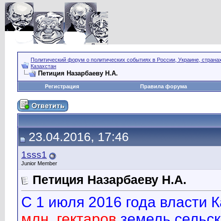
Политический форум о политических событиях в России, Украине, страна
Казахстан
Петиция Назарбаеву Н.А.
Регистрация
Правила форума
23.04.2016, 17:46
1sss1
Junior Member
Петиция Назарбаеву Н.А.
С 1 июля 2016 года власти 
млн. гектаров
земель сельск