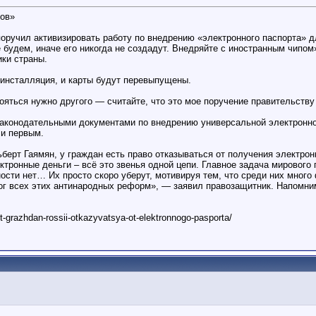
тов»
ручил активизировать работу по внедрению «электронного паспорта» для
е будем, иначе его никогда не создадут. Внедряйте с иностранным чипо
ки страны.
еинсталляция, и карты будут перевыпущены.
 бояться нужно другого — считайте, что это мое поручение правительст
 законодательными документами по внедрению универсальной электронной
 и первым.
ерт Гаямян, у граждан есть право отказываться от получения электрон
ктронные деньги – всё это звенья одной цепи. Главное задача мирового
 нет… Их просто скоро уберут, мотивируя тем, что среди них много ф
г всех этих антинародных реформ», — заявил правозащитник. Напомним
et-grazhdan-rossii-otkazyvatsya-ot-elektronnogo-pasporta/