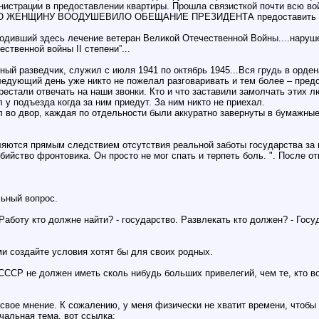
администрации в предоставлении квартиры. Прошла связисткой почти
Ю ЖЕНЩИНУ ВООДУШЕВИЛО ОБЕЩАНИЕ ПРЕЗИДЕНТА предоставить все
оходивший здесь лечение ветеран Великой Отечественной Войны....наруш
ственной войны II степени”...
ый разведчик, служил с июля 1941 по октябрь 1945...Вся грудь в орден
следующий день уже никто не пожелал разговаривать и тем более – предс
естали отвечать на наши звонки. Кто и что заставили замолчать этих л
 у подъезда когда за ним приедут. За ним никто не приехал.
л во двор, каждая по отдельности были аккуратно завернуты в бумажные
яются прямым следствием отсутствия реальной заботы государства за в
оубийство фронтовика. Он просто не мог спать и терпеть боль. ". После 
льный вопрос.
. Работу кто должне найти? - государство. Развлекать кто должен? - Гос
ами создайте условия хотят бы для своих родных.
 СССР не должен иметь сколь нибудь больших привелегий, чем те, кто во
 свое мнение. К сожалению, у меня физически не хватит времени, чтобы
чальная тема, вот ссылка: