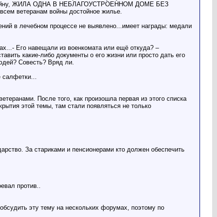
 всю войну, ЖИЛА ОДНА В НЕБЛАГОУСТРОЕННОМ ДОМЕ БЕЗ
м ветеранам войны достойное жилье.
ений в лечебном процессе не выявлено...имеет награды: медали
ах...- Его навещали из военкомата или ещё откуда? –
тавить какие-либо документы о его жизни или просто дать его
юдей? Совесть? Вряд ли.
 салфетки...
етеранами. После того, как произошла первая из этого списка
открытия этой темы, там стали появляться не только
ударство. За стариками и пенсионерами кто должен обеспечить
евал против..
 обсудить эту тему на нескольких форумах, поэтому по