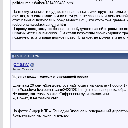
politforums.ru/other/1314366483.html
По моему мнению, государственная власть имитирует не только з
считаю, что сама власть является уже, не законной и легитимно
статистика смертности и рождаемости 2:1, это открытые данные 
ruoborona.narod.ru/rating_ru.htm
Я прошу всех, кому не безразлично будущее нашей страны, не игнор
никаких честных выборов..." и стали возможны происходящие тра
пожалуйста, это ваше полное право. Главное, не молчать и не о
05.10.2011, 17:40
johanv
Junior Member
вгтрк крадет голоса у справедливой россии
Если вам 29 сентября довелось наблюдать на канале «Россия 1»
http://radulova.livejournal.com/2423120.html), то вы наверняка 
Не иначе, как сами братья Сафроновы руки приложили.
А, может, и не только они:
На фото: Лидер КПРФ Геннадий Зюганов и генеральный директо
Комментарии излишни, я думаю.