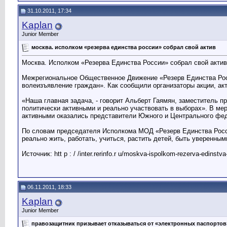
31.10.2011, 17:34
Kaplan
Junior Member
москва. исполком «резерва единства россии» собрал свой актив
Москва. Исполком «Резерва Единства России» собрал свой актив
Межрегиональное Общественное Движение «Резерв Единства Рос
волеизъявление граждан». Как сообщили организаторы акции, ак
«Наша главная задача, - говорит Альберт Гаямян, заместитель 
политически активными и реально участвовать в выборах». В ме
активными оказались представители Южного и Центрального феде
По словам председателя Исполкома МОД «Резерв Единства Росси
реально жить, работать, учиться, растить детей, быть уверенными
Источник: htt p : / /inter.rerinfo.r u/moskva-ispolkom-rezerva-edinstva-
06.11.2011, 18:33
Kaplan
Junior Member
правозащитник призывает отказываться от «электронных паспортов