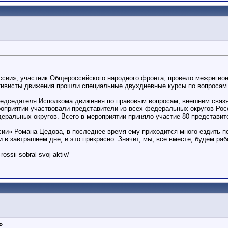
сии», участник Общероссийского народного фронта, провело межрегио
тивисты движения прошли специальные двухдневные курсы по вопросам 
председателя Исполкома движения по правовым вопросам, внешним связя
роприятии участвовали представители из всех федеральных округов Рос
ральных округов. Всего в мероприятии приняло участие 80 представит
и» Романа Цедова, в последнее время ему приходится много ездить по 
 в завтрашнем дне, и это прекрасно. Значит, мы, все вместе, будем рабо
rossii-sobral-svoj-aktiv/
»