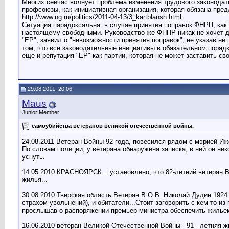
Многих сейчас волнует проблема изменения трудового законодат
профсоюзы, как инициативная организация, которая обязана пред
http://www.ng.ru/politics/2011-04-13/3_kartblansh.html
Ситуация парадоксальна: в случае принятия поправок ФНРП, как
настоящему свободными. Руководство же ФНПР никак не хочет д
"ЕР", заявил о "невозможности принятия поправок", не указав ни
том, что все законодательные инициативы в обязательном поряд
еще и репутация "ЕР" как партии, которая не может заставить с
29.08.2011, 20:06
Maus
Junior Member
самоубийства ветеранов великой отечественной войны.
24.08.2011 Ветеран Войны 92 года, повесился рядом с мэрией Иж
По словам полиции, у ветерана обнаружена записка, в ней он ни
уснуть.
14.05.2010 КРАСНОЯРСК ...установлено, что 82-летний ветеран В
жилья...
30.08.2010 Тверская область Ветеран В.О.В. Николай Дудин 1924 
страхом увольнений), и обитатели...Стоит заговорить с кем-то и
прослышав о распоряжении премьер-министра обеспечить жильем 
16.06.2010 ветеран Великой Отечественной Войны - 91 - летняя