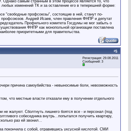
. Однако самым странным в этом процессе является то, что
в любых изменений ТК и за оставление его в теперешней форме:
се "свободные профсоюзы", состоящие в ней, станут по-
х профсоюзов. Андрей Исаев, член правления ФНПР и депутат
 а председатель Профильного комитета Госдумы не мог забыть о
 существования ФНПР как монопольной организации поставлена
 наиболее приоритетными для правительства.
#
5
Регистрация: 29.08.2011
Сообщений: 3
 дочери причина самоубийства - невыносимые боли, невозможность
 том, что местные власти отказали ему в получении отдельного
и не жалуют. Сболтнуть лишнего боятся все - и персонал (под
болтливого собеседника внутрь...попытался получить квартиру,
олько раз ей звонил...
ва покончила с собой, отравившись уксусной кислотой. СМИ