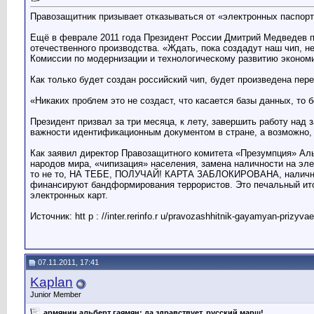
Правозащитник призывает отказываться от «электронных паспор
Ещё в феврале 2011 года Президент России Дмитрий Медведев по
отечественного производства. «Ждать, пока создадут наш чип, н
Комиссии по модернизации и технологическому развитию экономи
Как только будет создан российский чип, будет произведена пер
«Никаких проблем это не создаст, что касается базы данных, то
Президент призвал за три месяца, к лету, завершить работу над
важности идентификационным документом в стране, а возможно,
Как заявил директор Правозащитного комитета «Презумпция» Альб
народов мира, «чипизация» населения, замена наличности на эле
то не то, НА ТЕБЕ, ПОЛУЧАЙ! КАРТА ЗАБЛОКИРОВАНА, наличности
финансируют бандформирования террористов. Это печальный ито
электронных карт.
Источник: htt p : //inter.rerinfo.r u/pravozashhitnik-gayamyan-prizyva
07.11.2011, 17:41
Kaplan
Junior Member
армянин альберт гаямян: да здравствует, русский марш!