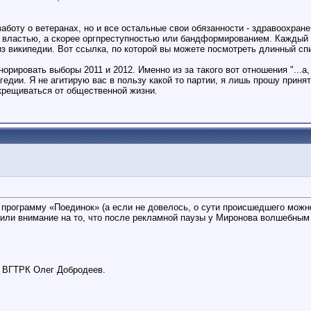
аботу о ветеранах, но и все остальные свои обязанности - здравоохране
й властью, а скорее оргпреступностью или бандформированием. Каждый д
из википедии. Вот ссылка, по которой вы можете посмотреть длинный сп
ировать выборы 2011 и 2012. Именно из за такого вот отношения "...а, не
гедии. Я не агитирую вас в пользу какой то партии, я лишь прошу приня
ткрещиваться от общественной жизни.
 программу «Поединок» (а если не довелось, о сути происшедшего можн
обратили внимание на то, что после рекламной паузы у Миронова волшебны
р ВГТРК Олег Добродеев.