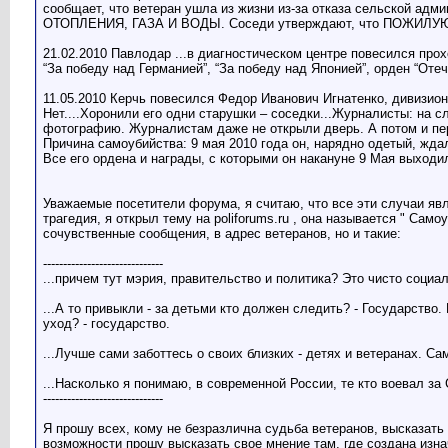
сообщает, что ветеран ушла из жизни из-за отказа сельской 
ОТОПЛЕНИЯ, ГАЗА И ВОДЫ. Соседи утверждают, что ПОЖИЛУ
21.02.2010 Павлодар ...в диагностическом центре повесился пр
“За победу над Германией”, “За победу над Японией”, орден “Отече
11.05.2010 Керчь повесился Федор Иванович Игнатенко, дивизионн
Нет....Хоронили его одни старушки – соседки...Журналисты: на 
фотографию. Журналистам даже не открыли дверь. А потом и пер
Причина самоубийства: 9 мая 2010 года он, нарядно одетый, ждал
Все его ордена и награды, с которыми он накануне 9 Мая выходи
Уважаемые посетители форума, я считаю, что все эти случаи явл
трагедия, я открыл тему на poliforums.ru , она называется " Сам
сочувственные сообщения, в адрес ветеранов, но и такие:
------------------------------
...причем тут мэрия, правительство и политика? Это чисто социа
...А то привыкли - за детьми кто должен следить? - Государство
уход? - государство.
...Лучше сами заботтесь о своих близких - детях и ветеранах. С
...Насколько я понимаю, в современной России, те кто воевал за
------------------------------
Я прошу всех, кому не безразлична судьба ветеранов, высказать
возможности прошу высказать свое мнение там, где создана изна