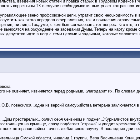
ельства, введения новых статей и правка старых в Трудовом Кодексе РФ
лагать коррективы ТК в случае необходимости, выступает как раз проти
 управляющее звено профсоюзной цепи, утратит свою необходимость и в
опустить как этого передела сфер влияния, так и появления отраслевы
 причин, ни лиц в Госдуме, с кем был согласован этот вопрос. Кто-кто,
ке выносятся на обсуждение на заседании Думы. Теперь на карту кроме
воих депутатов идти в ногу с теми целями и задачами, которые являются
евска.
кого не обвиняет, извиняется перед родными, благодарит их. По словам
.О.В. повесился...одна из версий самоубийства ветерана заключается в
...Дом престарелых...облил себя бензином и поджег...Журналистов внутр
з постояльцев на крыльце, сразу подбегает "стража" и уводит чрезмерно 
всех ветеранов войны...очень любил свою внучку. В последние дни неск
 жительница Омской области, инвалид 1 группы, Вера Васильевна Конище