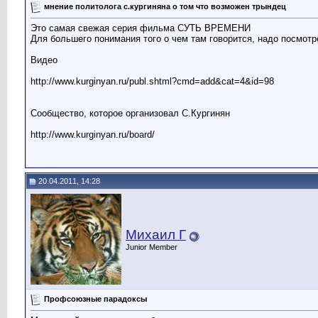
мнение политолога с.кургиняна о том что возможен трындец
Это самая свежая серия фильма СУТЬ ВРЕМЕНИ
Для большего понимания того о чем там говорится, надо посмот
Видео
http://www.kurginyan.ru/publ.shtml?cmd=add&cat=4&id=98
Сообщество, которое организовал С.Кургинян
http://www.kurginyan.ru/board/
20.04.2011, 14:28
Михаил Г
Junior Member
Профсоюзные парадоксы