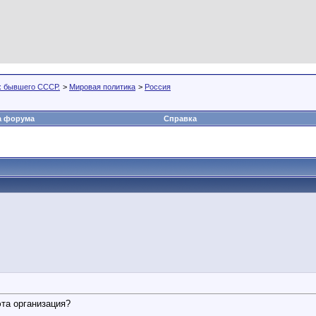
х бывшего СССР.
>
Мировая политика
>
Россия
а форума
Справка
эта организация?