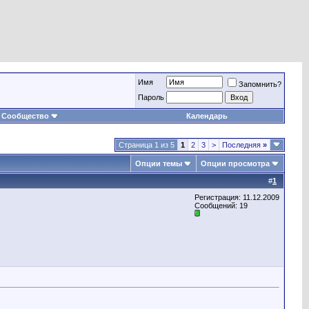
Имя
Запомнить?
Пароль
Сообщество
Календарь
Страница 1 из 5
1
2
3
>
Последняя
»
Опции темы
Опции просмотра
#
1
Регистрация: 11.12.2009
Сообщений: 19