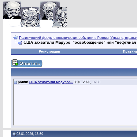
Политический форум о политических событиях в России, Украине, страна
США захватили Мадуро: "освобождение" или "нефтяная
Регистрация
Правил
politik
США захватили Мадуро:...
08.01.2026,
16:50
08.01.2026, 16:50