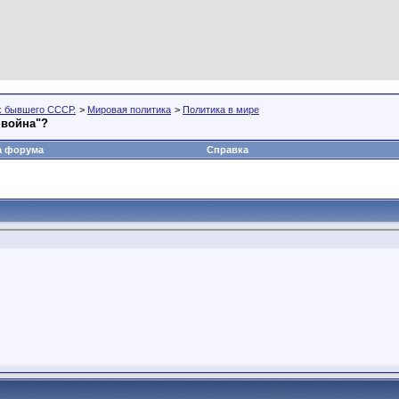
х бывшего СССР.
>
Мировая политика
>
Политика в мире
 война"?
а форума
Справка