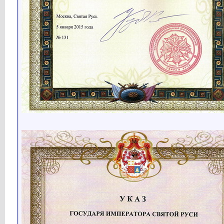
Кубарев
http://www.holyrussia.com/imag...
12.02.2020,
09:48
Кубарев
http://www.holyrussia.com/imag...
12.02.2020,
09:48
Кубарев
http://www.holyrussia.com/imag...
12.02.2020,
09:49
Кубарев
Новости Святой Руси...
13.02.2020,
09:15
Кубарев
Новости Святой Руси...
27.02.2020,
16:36
Кубарев
Новости Святой Руси...
03.03.2020,
08:37
Кубарев
Новости Святой Руси...
06.03.2020,
15:40
Кубарев
Новости Святой Руси...
10.04.2020,
13:20
Кубарев
Счастливой Пасхи! Христос...
17.04.2020,
09:44
Кубарев
Новости Святой Руси...
09.05.2020,
10:31
Кубарев
Новости Святой Руси...
09.06.2020,
09:32
Кубарев
Политический манифест...
12.06.2020,
13:38
Кубарев
Какая то ерунда с показом...
12.06.2020,
19:52
Кубарев
Властелин овец Ситуация в...
15.06.2020,
16:08
Кубарев
Политический вестник № 3...
17.06.2020,
14:39
Кубарев
Когда Навальному страшно...
19.06.2020,
13:16
Кубарев
Политический вестник № 4 ...
22.06.2020,
07:34
Кубарев
Ранее и Древнее царства...
28.06.2020,
13:32
Кубарев
Политический вестник № 5...
29.06.2020,
07:51
Кубарев
Имперский вестник № 6...
06.07.2020,
09:09
Кубарев
Древний Рим Начало Рассказ...
07.07.2020,
14:06
Кубарев
Людские потери СССР в ВОВ (1...
12.07.2020,
15:18