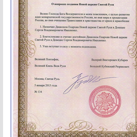
Анти-Дот
а какая разница в видах? это...
06.04.2021,
02:26
Кубарев
Статья опубликована: ...
17.02.2021,
07:51
Кубарев
Тайны египетских пирамид...
21.02.2021,
15:07
Анти-Дот
А кто канонизировал Русь, что...
24.02.2021,
12:47
Кубарев
Дружище! Русь изначально...
27.02.2021,
18:54
Анти-Дот
это понятно, почему Русь...
21.04.2021,
02:27
Кубарев
Дружище! Русь это род...
21.04.2021,
15:18
Анти-Дот
новостей больше нет?
09.03.2021,
04:52
Кубарев
Великая Татария – Паразит...
16.03.2021,
15:37
Кубарев
Датировка Нового Завета...
02.04.2021,
15:57
Кубарев
Новости Святой Руси...
09.04.2021,
16:38
Кубарев
Неизвестные войны Египта...
11.04.2021,
15:35
Кубарев
Статья опубликована: Кубарев...
19.04.2021,
07:25
Кубарев
Новости Святой Руси...
26.04.2021,
07:23
Кубарев
http://www.holyrussia.com/imag...
26.04.2021,
07:24
Кубарев
Новости Святой Руси...
04.05.2021,
09:31
Кубарев
Нацисты А. Клёсов и Й....
07.05.2021,
15:59
Кубарев
Новости Святой Руси...
12.05.2021,
09:21
Кубарев
http://www.holyrussia.com/imag...
12.05.2021,
09:22
Кубарев
http://www.holyrussia.com/imag...
12.05.2021,
09:22
Кубарев
http://www.holyrussia.com/imag...
12.05.2021,
09:23
Кубарев
http://www.holyrussia.com/imag...
12.05.2021,
09:23
Кубарев
Новости Святой Руси...
19.05.2021,
14:46