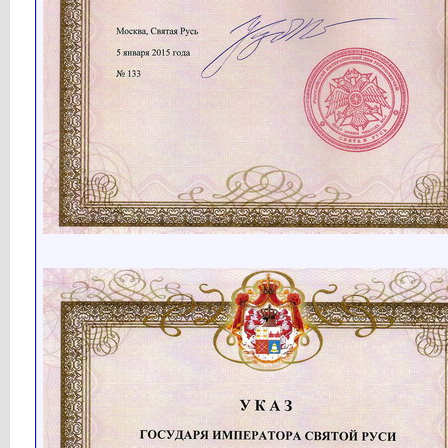
Кубарев
Имперский вестник № 25...
15.11.2020,
15:16
Кубарев
Вещий Олег (845–912) (27:33)...
16.11.2020,
12:21
Кубарев
Князь Игорь (872–948) (35:13)...
19.11.2020,
15:30
Кубарев
Имперский вестник № 26...
22.11.2020,
15:36
Кубарев
Княгиня Ольга (900–969)...
26.11.2020,
14:51
Кубарев
Имперский вестник № 27...
29.11.2020,
15:43
Кубарев
Императоры Лакапины (920–945)...
02.12.2020,
15:34
Кубарев
Третий Рим (4:36) Великий...
04.12.2020,
08:23
Кубарев
Имперский вестник № 28...
06.12.2020,
19:03
Кубарев
Князья Святослав, Глеб и...
08.12.2020,
18:20
Кубарев
Имперский вестник № 29...
13.12.2020,
15:29
Кубарев
Новости Святой Руси...
16.12.2020,
10:06
Кубарев
Князь Владимир (940–1015)...
17.12.2020,
15:25
Кубарев
Имперский вестник № 30...
20.12.2020,
16:16
Кубарев
Новости Святой Руси...
24.12.2020,
08:56
Кубарев
Ярослав Мудрый (978–1054)...
24.12.2020,
15:51
Кубарев
Мономашичи (22:28) Видео...
30.12.2020,
16:00
Кубарев
Падение Руси (1204–1242)...
12.01.2021,
15:48
Кубарев
Происхождение и миграция...
07.02.2021,
16:13
Анти-Дот
а Денисовский человек был из...
08.02.2021,
05:03
Кубарев
Дружище! Денисовский...
09.02.2021,
18:35
Анти-Дот
то есть по сути дела, что...
10.02.2021,
01:19