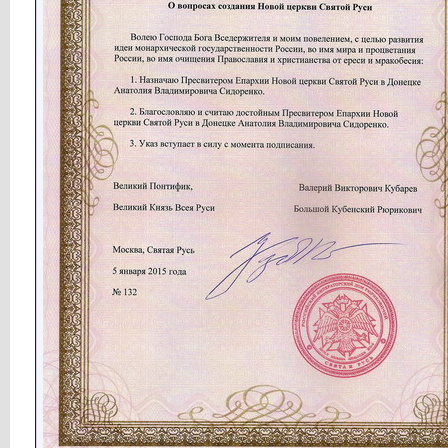
Кубарев
Имперский вестник № 7...
13.07.2020,
08:15
Кубарев
Синхронизация исторических и...
18.07.2020,
13:17
Кубарев
Имперский вестник № 8...
19.07.2020,
16:16
Кубарев
Хронология монотеистических...
24.07.2020,
12:34
Кубарев
Имперский вестник № 9...
26.07.2020,
20:09
Кубарев
Истоки рода Руси Рассказ...
28.07.2020,
07:46
Кубарев
Имперский вестник № 10...
02.08.2020,
15:39
Кубарев
Имперский вестник № 11...
10.08.2020,
10:33
Кубарев
Новости Святой Руси...
10.08.2020,
15:31
Кубарев
Новости Святой Руси...
14.08.2020,
08:40
Кубарев
Господа, товарищи офицеры и...
15.08.2020,
10:04
Кубарев
Имперский вестник № 12...
16.08.2020,
16:18
Кубарев
Имперский вестник № 13...
24.08.2020,
17:05
Кубарев
Атака на Кремль (15:47)...
25.08.2020,
08:39
Кубарев
Установление царского родства...
27.08.2020,
07:24
Кубарев
Имперский вестник № 14...
30.08.2020,
15:49
Кубарев
Апелляция Великого Князя...
31.08.2020,
07:23
Кубарев
Новости Святой Руси...
02.09.2020,
12:19
Кубарев
Имперский вестник № 15...
06.09.2020,
16:00
Кубарев
Имперский вестник № 16...
15.09.2020,
16:17
Кубарев
Имперский вестник № 17...
20.09.2020,
16:16
Кубарев
Первые двенадцать Патриархов...
26.09.2020,
16:22