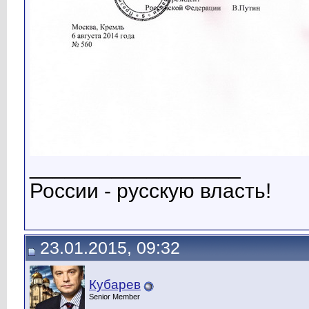
__________________
России - русскую власть!
23.01.2015, 09:32
Кубарев
Senior Member