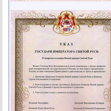
Кубарев
Второй десяток Патриархов...
27.09.2020,
09:02
Кубарев
Имперский вестник № 18...
27.09.2020,
16:16
Кубарев
Кем был Авраам (19:49) Серия...
01.10.2020,
07:39
Кубарев
Кем был Исаак (16:42) Серия...
02.10.2020,
07:48
Кубарев
Кем был Иаков (24:08) Серия...
03.10.2020,
09:37
Кубарев
Имперский вестник № 19...
04.10.2020,
18:07
Кубарев
Кем был Иуда (15:29) Серия...
05.10.2020,
09:05
Кубарев
Кем был Моисей (29:23) Серия...
06.10.2020,
09:58
Кубарев
Кем был Иисус Навин (22:32)...
08.10.2020,
09:06
Кубарев
Кем был Царь Саул (16:26)...
10.10.2020,
08:36
Кубарев
Имперский вестник № 20...
11.10.2020,
16:02
Кубарев
Царь Давид Кубрат (24:44)...
16.10.2020,
16:40
Кубарев
Имперский вестник № 21...
18.10.2020,
15:44
Кубарев
Царь Соломон каган Сулаби...
20.10.2020,
16:50
Кубарев
Истинные Курайшиты (26:45)...
24.10.2020,
09:28
Кубарев
Имперский вестник № 22...
25.10.2020,
15:25
Кубарев
Богородица Мария (34:41)...
28.10.2020,
15:33
Кубарев
Иисус Христос (32:49) Серия...
31.10.2020,
09:13
Кубарев
Имперский вестник № 23...
01.11.2020,
19:20
Кубарев
Пророк Мухаммед (36:26)...
04.11.2020,
08:59
Кубарев
Русский каганат (819–882)...
07.11.2020,
10:18
Кубарев
Имперский вестник № 24...
08.11.2020,
18:02
Кубарев
Рюрик (822-882) (32:47) ...
11.11.2020,
18:20