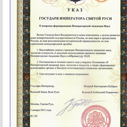
Кубарев
Новости Святой Руси...
23.07.2016,
09:24
Сергей1
135 млн РУССКИХ ВЫБИРАЮТ...
23.07.2016,
14:48
Сергей1
ПАРТИЯ ПАТРИОТОВ РОССИИ...
23.07.2016,
14:53
Сергей1
ЦЕНТРАЛЬНЫЙ БАНК РОССИИ (ЦБ)...
24.07.2016,
11:04
Сергей Пашков
Коммунист из Татарстана...
28.07.2016,
16:54
Владислав-Ф
Здравомыслие против обмана,...
29.07.2016,
20:39
Кубарев
Вышла статья профессора...
01.08.2016,
12:21
Кубарев
Новости Святой Руси...
04.08.2016,
14:50
Кубарев
Новости Святой Руси...
28.09.2016,
18:50
Кубарев
http://www.fundprinces.ru/imag...
28.09.2016,
18:51
Кубарев
http://www.fundprinces.ru/imag...
28.09.2016,
18:52
Кубарев
Новости Святой Руси...
29.09.2016,
14:46
Кубарев
http://www.fundprinces.ru/imag...
29.09.2016,
14:47
Кубарев
http://www.fundprinces.ru/imag...
29.09.2016,
14:48
Кубарев
Новости Святой Руси...
30.09.2016,
14:55
Кубарев
http://www.fundprinces.ru/imag...
30.09.2016,
14:56
Кубарев
http://www.fundprinces.ru/imag...
30.09.2016,
14:56
Кубарев
http://www.fundprinces.ru/imag...
30.09.2016,
14:57
happiness111
очень интересно
09.10.2016,
16:27
Кубарев
Новости Святой Руси...
29.10.2016,
16:51
Кубарев
Выступление И. М. Фёдоровой:...
29.10.2016,
16:52
Кубарев
Внутреннее убранство Улицы...
29.10.2016,
16:53
Кубарев
Новости Святой Руси...
26.12.2016,
12:54