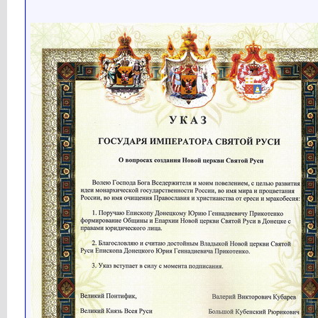
Кубарев
http://www.holyrussia.com/imag...
28.09.2019,
19:10
Кубарев
Новости Святой Руси...
04.10.2019,
15:08
Кубарев
http://www.holyrussia.com/imag...
04.10.2019,
15:10
Кубарев
Новости Святой Руси...
06.10.2019,
18:55
Викуша
Заводчане в Арсеньеве и...
10.10.2019,
02:04
Кубарев
Новости Святой Руси...
01.11.2019,
15:58
Викуша
В число главных ростовщиков...
07.11.2019,
05:35
Кубарев
Новости Святой Руси...
19.11.2019,
17:12
Кубарев
Внешний вид и интерьеры...
19.11.2019,
17:13
Кубарев
Предварительный проект...
19.11.2019,
17:14
Кубарев
Новости Святой Руси...
21.11.2019,
16:14
Кубарев
Новости Святой Руси...
05.12.2019,
08:30
Кубарев
Новости Святой Руси...
23.12.2019,
06:59
Кубарев
Новости Святой Руси...
26.12.2019,
08:13
Кубарев
Новости Святой Руси...
11.01.2020,
17:27
Кубарев
Интервью для ТВ канала 360...
14.01.2020,
16:14
Кубарев
Интервью для НТВ сегодня...
15.01.2020,
17:01
Кубарев
Новости Святой Руси...
28.01.2020,
08:51
Кубарев
Новости Святой Руси...
01.02.2020,
19:00
Кубарев
Новости Святой Руси...
03.02.2020,
15:57
Кубарев
http://www.holyrussia.com/imag...
03.02.2020,
15:57
Викуша
Основатель российской...
04.02.2020,
00:48
Кубарев
Новости Святой Руси...
12.02.2020,
09:47