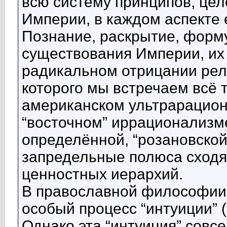
всю систему принципов, цел
Империи, в каждом аспекте 
Познание, раскрытие, форм
существования Империи, их 
радикальном отрицании ре
которого мы встречаем всё т
американском ультрарацион
“восточном” иррационализме
определённой, “розановской
запредельные полюса сходя
ценностных иерархий.
В православной философии
особый процесс “интуиции” 
Однако эта “интуиция” совс