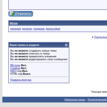
Метки
империя
,
религия
,
традиция
,
философия
«
Предыдущ
Ваши права в разделе
Вы
не можете
создавать новые темы
Вы
не можете
отвечать в темах
Вы
не можете
прикреплять вложения
Вы
не можете
редактировать свои сообщения
BB коды
Вкл.
Смайлы
Вкл.
[IMG]
код
Вкл.
HTML код
Выкл.
Правила форума
Текущее вре
Обратная связь
-
Политический 