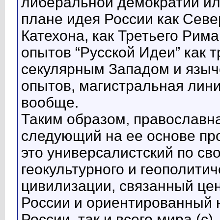
либеральной демократии или
плане идея России как Севе
Катехона, как Третьего Рима
опытов “Русской Идеи” как т
секулярным Западом и языче
опытов, магистральная лин
вообще.
Таким образом, православн
следующий на ее основе пр
это универсалистский по св
геокультурного и геополити
цивилизации, связанный це
России и ориентированный 
России, так и всего мира.(с)