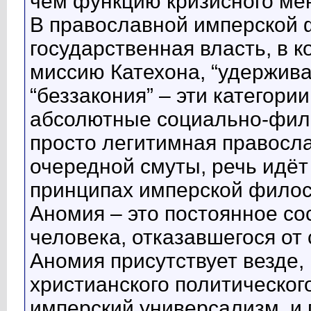
чем функцию кризисного ме
В православной имперской
государственная власть, в 
миссию Катехона, “удержив
“беззакония” – эти категори
абсолютные социально-фил
просто легитимная правосл
очередной смуты, речь идёт
принципах имперской фило
Аномия – это постоянное со
человека, отказавшегося о
Аномия присутствует везде,
христианского политическог
имперский универсализм, и 