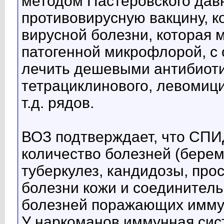
методом Пастеровского дав
противовирусную вакцину, к
вирусной болезни, которая 
патогенной микрофлорой, с
лечить дешевыми антибиоти
тетрациклинового, левомиц
т.д. рядов.
ВОЗ подтверждает, что СП
количество болезней (береме
туберкулез, кандидозы, прос
болезни кожи и соединител
болезней поражающих иммун
У наркоманов иммунная сист