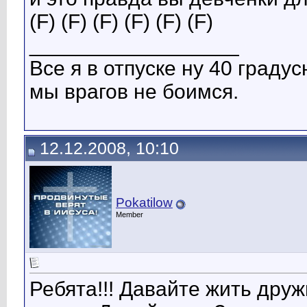
(F) (F) (F) (F) (F) (F)
__________________
Все я в отпуске ну 40 градусна
мы врагов не боимся.
12.12.2008, 10:10
Pokatilow
Member
Ребята!!! Давайте жить дру