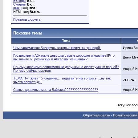
BB коды
Вкл.
Смайлы
Вкл.
[IMG]
код
Вкл.
HTML код
Выкл.
Правила форума
Похожие темы
Тема
Чем занимаются Беларусы которые живут за границей.
Ирина Зя
Грузинские и Абхаские девушки самые хорошие и красиве!!!Что
Деми Мук
вы знаите о Грузинских и Абхаских женщинах?
Почему красивые современные девушки не любят умных парней?
Андрей И
Почему сейчас смотрят
ТЕМА. Тут живут блондинки.... задавайте им вопросы....ну так,
ZEBRA I
чыста поржать))))
Самые красивые места Байкала??????????????????
Андрей Н
Текущее вре
Обратная связь
-
Политический 