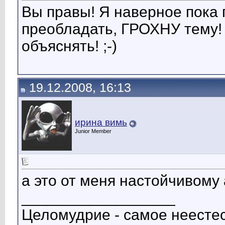
Вы правы! Я наверное пока 
преобладать, ГРОХНУ тему! 
объяснять! ;-)
19.12.2008, 16:13
ирина вимь
Junior Member
а это от меня настойчивому а
__________________
Целомудрие - самое неестес