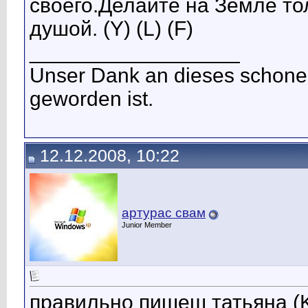
своего.Делайте на Земле то
душой. (Y) (L) (F)
__________________
Unser Dank an dieses schone
geworden ist.
12.12.2008, 10:22
артурас свам
Junior Member
правильно пишеш татьяна (K)