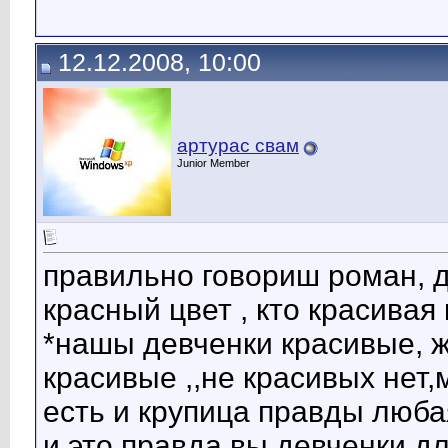
12.12.2008, 10:00
артурас свам
Junior Member
правильно говориш роман, д
красный цвет , кто красивая 
*нашы девченки красивые, ж
красивые ,,не красивых нет,
есть и крупица правды люба
и это правда вы девченки для