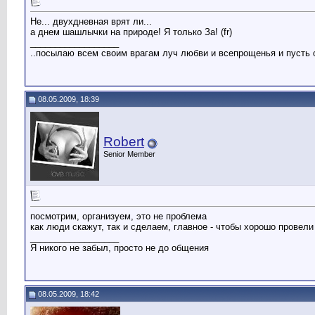
Не... двухдневная врят ли...
а днем шашлычки на природе! Я только За! (fr)
__________________
..посылаю всем своим врагам луч любви и всепрощенья и пусть он 
08.05.2009, 18:39
Robert
Senior Member
посмотрим, организуем, это не проблема
как люди скажут, так и сделаем, главное - чтобы хорошо провели
__________________
Я никого не забыл, просто не до общения
08.05.2009, 18:42