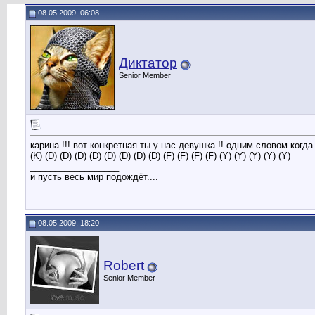
08.05.2009, 06:08
Диктатор
Senior Member
карина !!! вот конкретная ты у нас девушка !! одним словом когда 
(K) (D) (D) (D) (D) (D) (D) (D) (D) (F) (F) (F) (F) (Y) (Y) (Y) (Y) (Y)
__________________
и пусть весь мир подождёт....
08.05.2009, 18:20
Robert
Senior Member