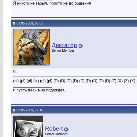
Я никого не забыл, просто не до общения
09.05.2009, 05:35
Диктатор
Senior Member
(pl) (pl) (pl) (pl) (pl) (pl) (D) (D) (D) (D) (D) (D) (D) (D) (D) (Z) (X) (Z) (
__________________
и пусть весь мир подождёт....
09.05.2009, 17:16
Robert
Senior Member