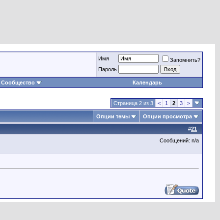
Имя
Запомнить?
Пароль
Сообщество
Календарь
Страница 2 из 3
<
1
2
3
>
Опции темы
Опции просмотра
#
21
Сообщений: n/a