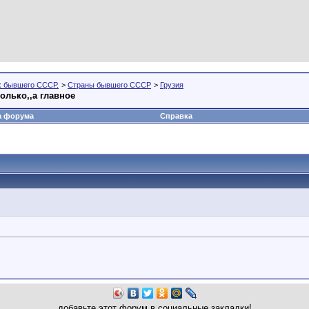
х бывшего СССР.
>
Страны бывшего СССР
>
Грузия
колько,,а главное
а форума
Справка
добавьте этот форум в социальные закладки!