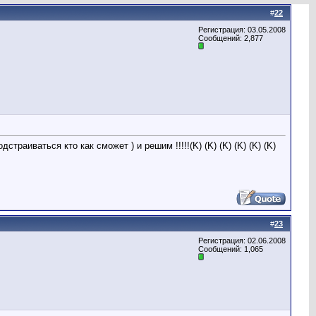
#
22
Регистрация: 03.05.2008
Сообщений: 2,877
траиваться кто как сможет ) и решим !!!!!(K) (K) (K) (K) (K) (K)
#
23
Регистрация: 02.06.2008
Сообщений: 1,065