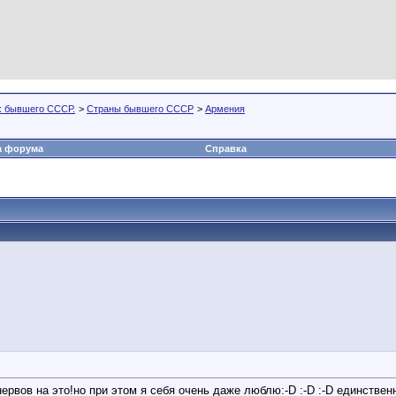
х бывшего СССР.
>
Страны бывшего СССР
>
Армения
а форума
Справка
т нервов на это!но при этом я себя очень даже люблю:-D :-D :-D единст