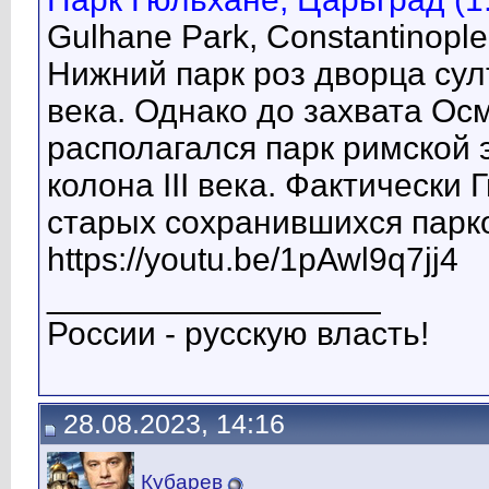
Gulhane Park, Constantinopl
Нижний парк роз дворца сул
века. Однако до захвата Ос
располагался парк римской 
колона III века. Фактически
старых сохранившихся парк
https://youtu.be/1pAwl9q7jj4
__________________
России - русскую власть!
28.08.2023, 14:16
Кубарев