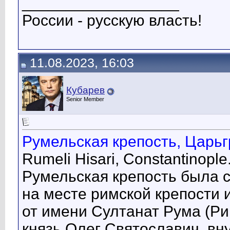
__________________
России - русскую власть!
11.08.2023, 16:03
Кубарев
Senior Member
Румельская крепость, Царьгр
Rumeli Hisari, Constantinopl
Румельская крепость была 
на месте римской крепости 
от имени Султанат Рума (Ри
князь Олег Святославич, вн