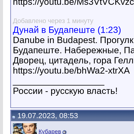
https://youtu.be/Ms3VtVCKvzc
Добавлено через 1 минуту
Дунай в Будапеште (1:23)
Danube in Budapest. Прогул
Будапеште. Набережные, Па
Дворец, цитадель, гора Гелл
https://youtu.be/bhWa2-xtrXA
__________________
России - русскую власть!
19.07.2023, 08:53
Кубарев