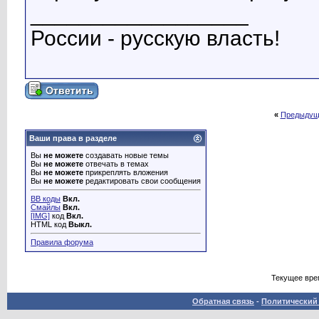
__________________
России - русскую власть!
«
Предыдущ
Ваши права в разделе
Вы
не можете
создавать новые темы
Вы
не можете
отвечать в темах
Вы
не можете
прикреплять вложения
Вы
не можете
редактировать свои сообщения
BB коды
Вкл.
Смайлы
Вкл.
[IMG]
код
Вкл.
HTML код
Выкл.
Правила форума
Текущее вре
Обратная связь
-
Политический 