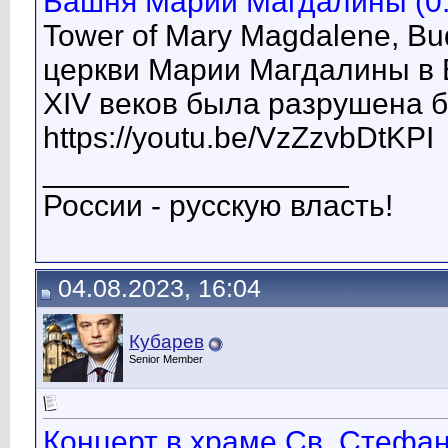
Башня Марии Магдалины (0:
Tower of Mary Magdalene, B
церкви Марии Магдалины в Б
XIV веков была разрушена 
https://youtu.be/VzZzvbDtKPI
__________________
России - русскую власть!
04.08.2023, 16:04
Кубарев
Senior Member
Концерт в храме Св. Стефан