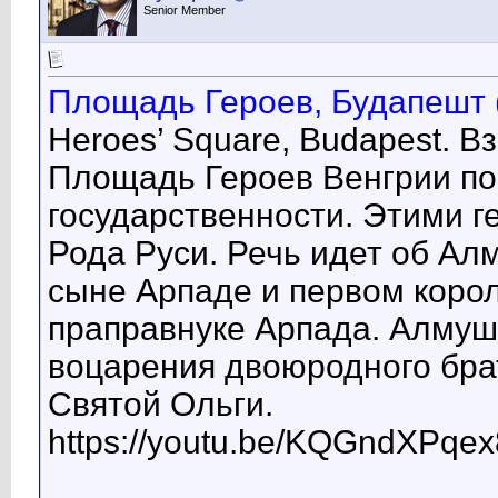
Senior Member
Площадь Героев, Будапешт (
Heroes’ Square, Budapest. В
Площадь Героев Венгрии п
государственности. Этими г
Рода Руси. Речь идет об Ал
сыне Арпаде и первом коро
праправнуке Арпада. Алмуш
воцарения двоюродного брат
Святой Ольги.
https://youtu.be/KQGndXPqex