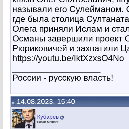
называли его Сулейманом. 
где была столица Султаната
Олега приняли Ислам и ста
Османы завершили проект О
Рюриковичей и захватили Ца
https://youtu.be/IktXzxsO4No
__________________
России - русскую власть!
14.08.2023, 15:40
Кубарев
Senior Member