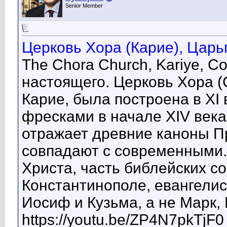
Senior Member
Церковь Хора (Карие), Царьг
The Chora Church, Kariye, Co
настоящего. Церковь Хора (
Карие, была построена в XI
фресками в начале XIV век
отражает древние каноны П
совпадают с современными.
Христа, часть библейских с
Константинополе, евангелис
Иосиф и Кузьма, а не Марк,
https://youtu.be/ZP4N7pkTjF0