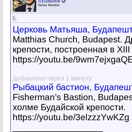
Senior Member
Церковь Матьяша, Будапешт 
Matthias Church, Budapest. 
крепости, построенная в XIII
https://youtu.be/9wm7ejxgaQ
Добавлено через 1 минуту
Рыбацкий бастион, Будапешт
Fisherman’s Bastion, Budape
холме Будайской крепости.
https://youtu.be/3elzzzYwKZg
__________________