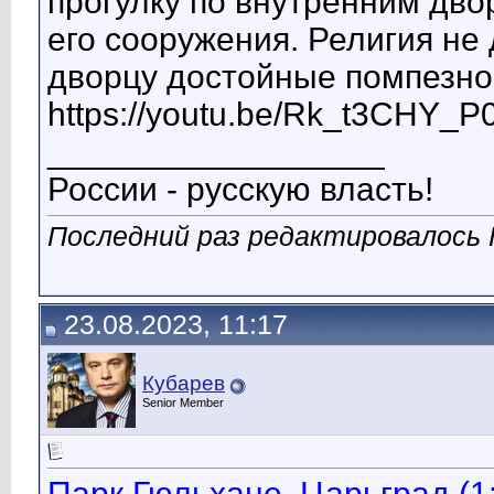
прогулку по внутренним дво
его сооружения. Религия не
дворцу достойные помпезнос
https://youtu.be/Rk_t3CHY_P
__________________
России - русскую власть!
Последний раз редактировалось К
23.08.2023, 11:17
Кубарев
Senior Member
Парк Гюльхане, Царьград (1