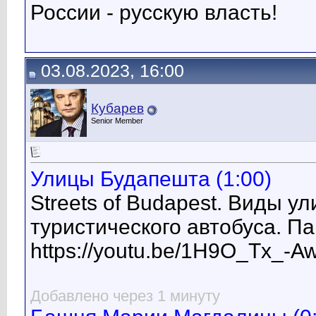
России - русскую власть!
03.08.2023, 16:00
Кубарев
Senior Member
Улицы Будапешта (1:00)
Streets of Budapest. Виды у
туристического автобуса. П
https://youtu.be/1H9O_Tx_-A
Добавлено через 1 минуту