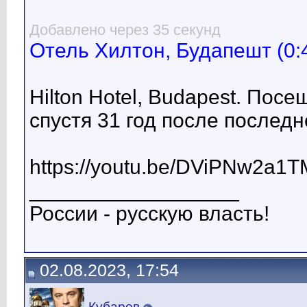
Добавлено через 35 секунд
Отель Хилтон, Будапешт (0:
Hilton Hotel, Budapest. Пос
спустя 31 год после послед
https://youtu.be/DViPNw2a1T
__________________
России - русскую власть!
02.08.2023, 17:54
Кубарев