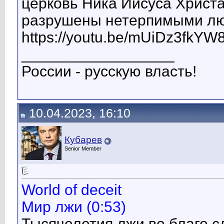
церковь Ника Иисуса Христа
разрушены нетерпимыми люд
https://youtu.be/mUiDz3fkYW
__________________
России - русскую власть!
10.04.2023, 16:10
Кубарев
Senior Member
World of deceit
Мир лжи (0:53)
Тысячелетия лжи во благо с