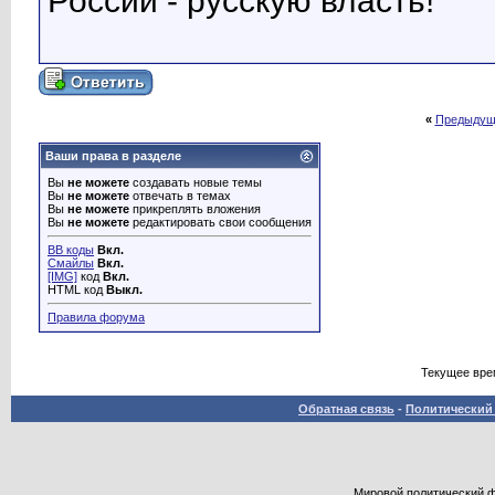
России - русскую власть!
«
Предыдущ
Ваши права в разделе
Вы
не можете
создавать новые темы
Вы
не можете
отвечать в темах
Вы
не можете
прикреплять вложения
Вы
не можете
редактировать свои сообщения
BB коды
Вкл.
Смайлы
Вкл.
[IMG]
код
Вкл.
HTML код
Выкл.
Правила форума
Текущее вре
Обратная связь
-
Политический 
Мировой политический фор