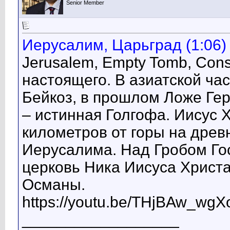
Senior Member
Иерусалим, Царьград (1:06)
Jerusalem, Empty Tomb, Cons
настоящего. В азиатской ча
Бейкоз, в прошлом Ложе Ге
– истинная Голгофа. Иисус 
километров от горы на древ
Иерусалима. Над Гробом Го
церковь Ника Иисуса Христа
Османы.
https://youtu.be/THjBAw_wgX
__________________