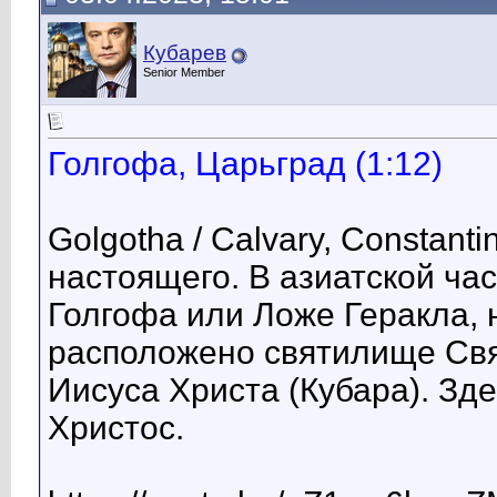
Кубарев
Senior Member
Голгофа, Царьград (1:12)
Golgotha / Calvary, Constant
настоящего. В азиатской ча
Голгофа или Ложе Геракла, 
расположено святилище Свя
Иисуса Христа (Кубара). Зд
Христос.