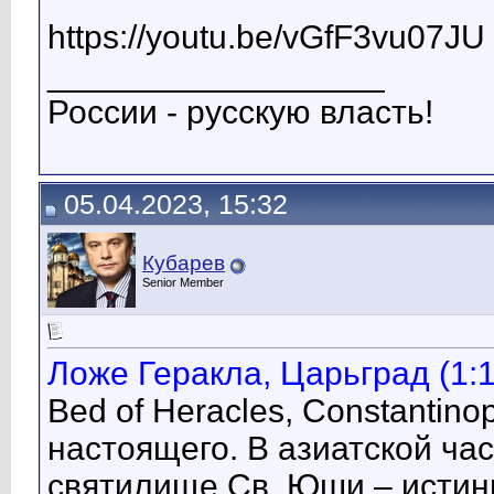
https://youtu.be/vGfF3vu07JU
__________________
России - русскую власть!
05.04.2023, 15:32
Кубарев
Senior Member
Ложе Геракла, Царьград (1:1
Bed of Heracles, Constantino
настоящего. В азиатской ча
святилище Св. Юши – истинн