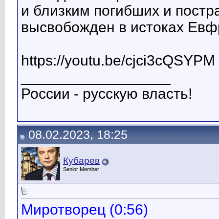
и близким погибших и постр
высвобожден в истоках Евф
https://youtu.be/cjci3cQSYPM
__________________
России - русскую власть!
08.02.2023, 18:25
Кубарев
Senior Member
Миротворец (0:56)