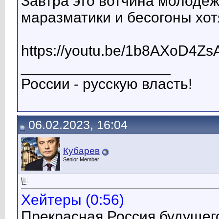
Завтра это вотчина молодеж
маразматики и бесогоны хот
https://youtu.be/1b8AXoD4Zs
__________________
России - русскую власть!
06.02.2023, 16:04
Кубарев
Senior Member
Хейтеры (0:56)
Прекрасная Россия будущего