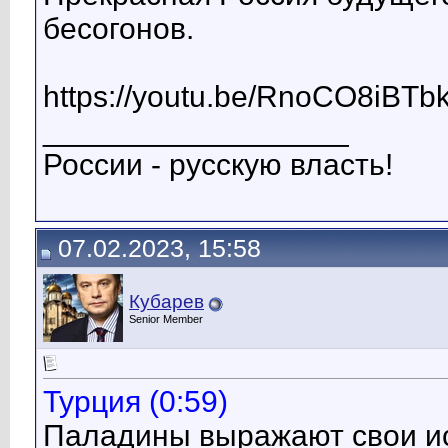
бесогонов.
https://youtu.be/RnoCO8iBTb
__________________
России - русскую власть!
07.02.2023, 15:58
Кубарев
Senior Member
Турция (0:59)
Паладины выражают свои и