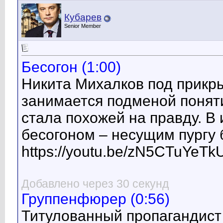
Кубарев
Senior Member
Бесогон (1:00)
Никита Михалков под прикр
занимается подменой поняти
стала похожей на правду. В
бесогоном – несущим пургу 
https://youtu.be/zN5CTuYeTk
Добавлено через 30 секунд
Группенфюрер (0:56)
Титулованный пропагандист