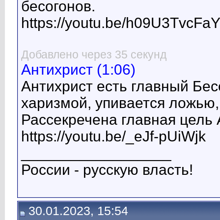
бесогонов.
https://youtu.be/h09U3TvcFa
Добавлено через 35 секунд
Антихрист (1:06)
Антихрист есть главный Бес
харизмой, упивается ложью,
Рассекречена главная цель
https://youtu.be/_eJf-pUiWjk
__________________
России - русскую власть!
30.01.2023, 15:54