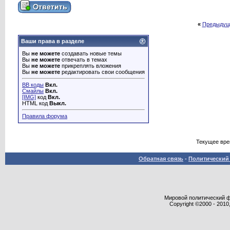
«
Предыдущ
Ваши права в разделе
Вы
не можете
создавать новые темы
Вы
не можете
отвечать в темах
Вы
не можете
прикреплять вложения
Вы
не можете
редактировать свои сообщения
BB коды
Вкл.
Смайлы
Вкл.
[IMG]
код
Вкл.
HTML код
Выкл.
Правила форума
Текущее вр
Обратная связь
-
Политический 
Мировой политический фор
Copyright ©2000 - 2010,