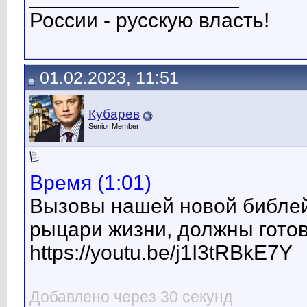
России - русскую власть!
01.02.2023, 11:51
Кубарев
Senior Member
Время (1:01)
Вызовы нашей новой библей
рыцари жизни, должны гото
https://youtu.be/j1I3tRBkE7Y
Добавлено через 30 секунд