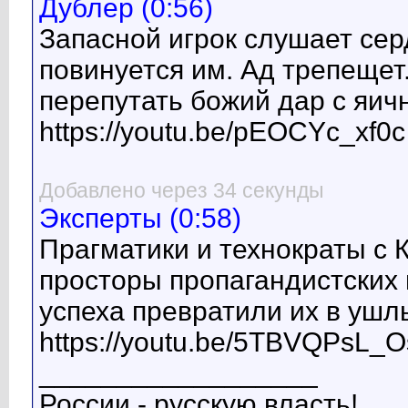
Дублер (0:56)
Запасной игрок слушает сер
повинуется им. Ад трепещет
перепутать божий дар с яич
https://youtu.be/pEOCYc_xf0c
Добавлено через 34 секунды
Эксперты (0:58)
Прагматики и технократы с 
просторы пропагандистских 
успеха превратили их в ушл
https://youtu.be/5TBVQPsL_O
__________________
России - русскую власть!