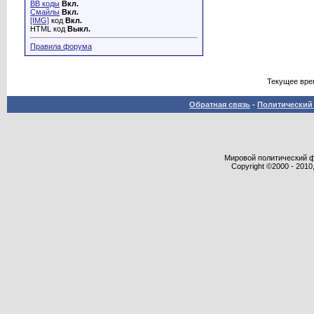
BB коды
Вкл.
Смайлы
Вкл.
[IMG]
код
Вкл.
HTML код
Выкл.
Правила форума
Текущее вре
Обратная связь
-
Политический 
Мировой политический фор
Copyright ©2000 - 2010,