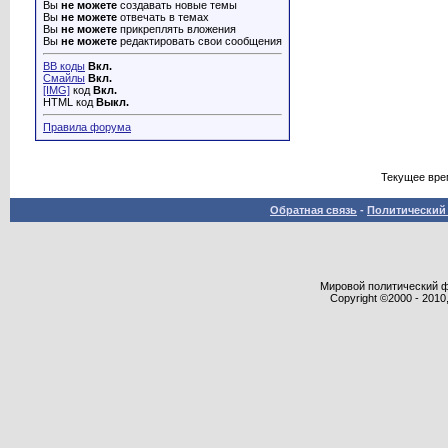
Вы
не можете
создавать новые темы
Вы
не можете
отвечать в темах
Вы
не можете
прикреплять вложения
Вы
не можете
редактировать свои сообщения
BB коды
Вкл.
Смайлы
Вкл.
[IMG]
код
Вкл.
HTML код
Выкл.
Правила форума
Текущее вре
Обратная связь
-
Политический 
Мировой политический фор
Copyright ©2000 - 2010,