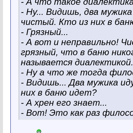
- А что такое диалектик
- Ну... Видишь, два мужик
чистый. Кто из них в ба
- Грязный...
- А вот и неправильно! Ч
грязный, что в баню нико
называется диалектикой.
- Ну а что же тогда фил
- Видишь... Два мужика ид
них в баню идет?
- А хрен его знает...
- Вот! Это как раз филос
..........