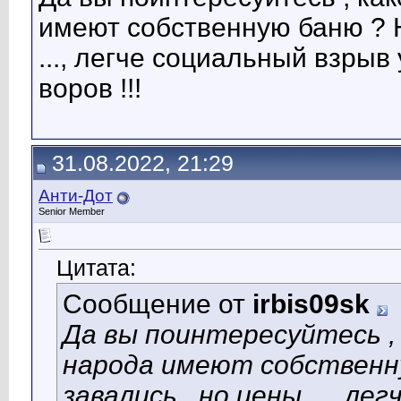
имеют собственную баню ? Н
..., легче социальный взрыв
воров !!!
31.08.2022, 21:29
Анти-Дот
Senior Member
Цитата:
Сообщение от
irbis09sk
Да вы поинтересуйтесь ,
народа имеют собственну
завались , но цены ..., л