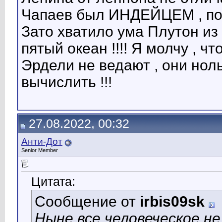
Чапаев был ИНДЕЙЦЕМ , пото
Зато хватило ума Плутон из
пятый океан !!!! Я молчу , чт
Эрдели не ведают , они нол
вычислить !!!
27.08.2022, 00:32
Анти-Дот
Senior Member
Цитата:
Сообщение от
irbis09sk
Ныне все человеческое не