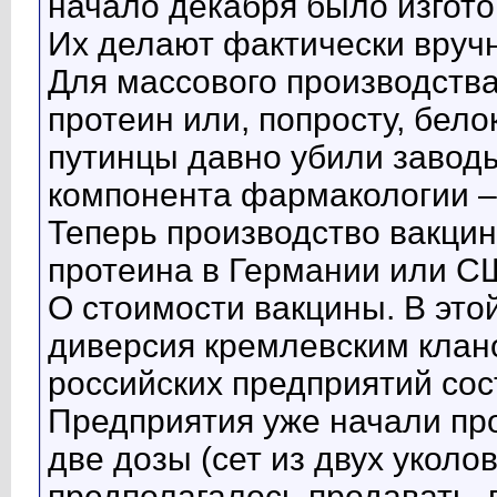
начало декабря было изгото
Их делают фактически вруч
Для массового производств
протеин или, попросту, бело
путинцы давно убили заводы
компонента фармакологии –
Теперь производство вакци
протеина в Германии или С
О стоимости вакцины. В эт
диверсия кремлевским клан
российских предприятий сос
Предприятия уже начали про
две дозы (сет из двух уколов)
предполагалось продавать, 