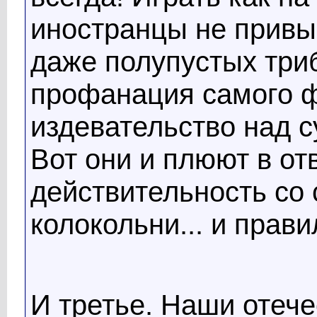
иностранцы не привык
даже полупустых триб
профанация самого ф
издевательство над с
Вот они и плюют в от
действительность со
колокольни... и прав
И третье. Наши отеч