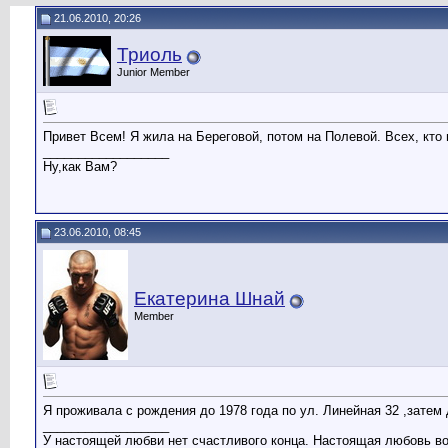
21.06.2010, 20:26
Триоль
Junior Member
Привет Всем! Я жила на Береговой, потом на Полевой. Всех, кто м
__________________
Ну,как Вам?
23.06.2010, 08:45
Екатерина Шнай
Member
Я проживала с рождения до 1978 года по ул. Линейная 32 ,затем 
__________________
У настоящей любви нет счастливого конца. Настоящая любовь воо