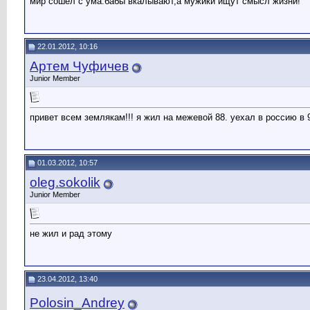
мир сошел с ума.бабы вкалывают,а мужики ищут смысл жизни!
22.01.2012, 10:16
Артем Чуфичев
Junior Member
привет всем землякам!!! я жил на межевой 88. уехал в россию в 9
01.03.2012, 10:57
oleg.sokolik
Junior Member
не жил и рад этому
23.04.2012, 13:40
Polosin_Andrey