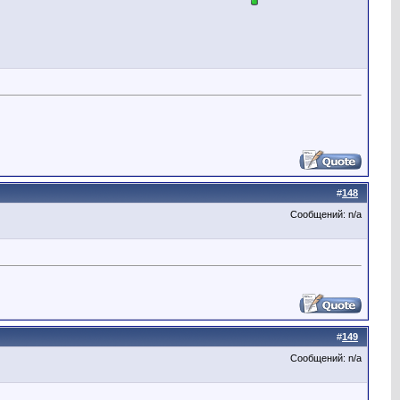
#
148
Сообщений: n/a
#
149
Сообщений: n/a