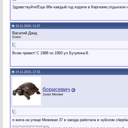
Здравствуйте!Еще 90е каждый год ездили в Киргизию,отдыхали на
10.11.2010, 11:07
Василий Данд
Guest
Всем привет! С 1988 по 1993 ул.Бугрянка-8.
14.11.2010, 17:31
борисевич
Junior Member
я жила на улице Межевая 37 в заезде.работала в чуйском сбербан
__________________