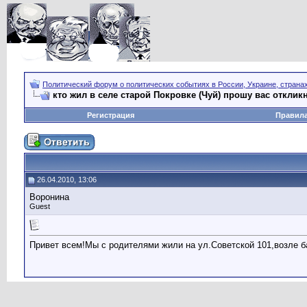
Политический форум о политических событиях в России, Украине, страна
кто жил в селе старой Покровке (Чуй) прошу вас отклик
Регистрация
Правил
26.04.2010, 13:06
Воронина
Guest
Привет всем!Мы с родителями жили на ул.Советской 101,возле б