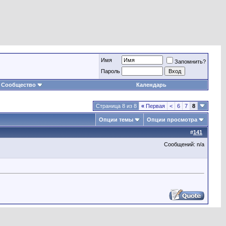
Имя
Запомнить?
Пароль
Сообщество
Календарь
Страница 8 из 8
«
Первая
<
6
7
8
Опции темы
Опции просмотра
#
141
Сообщений: n/a