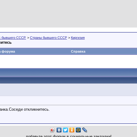
х бывшего СССР.
>
Страны бывшего СССР
>
Киргизия
нитесь
а форума
Справка
анка.Соседи откликнитесь.
добавьте этот форум в социальные закладки!