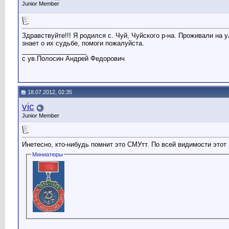
Junior Member
Здравствуйте!!! Я родился с. Чуй, Чуйского р-на. Проживали на 
знает о их судьбе, помоги пожалуйста.
__________________
с ув.Полосин Андрей Федорович
18.07.2012, 02:35
vic
Junior Member
Инетесно, кто-нибудь помнит это СМУтт. По всей видимости этот 
Миниатюры