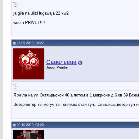
ja gila na ulizi lugawaja 22 kw2
__________________
wsem PRIVET!!!!
28.09.2010, 20:22
Савельева
Junior Member
Я жила на ул Октябрьской 46 а потом в 1 микр-оне д 6 кв 39 Всем
__________________
Ветер-ветер ты могуч,ты гоняешь стаи туч...слышишь,ветер,туч не н
02.10.2010, 03:20