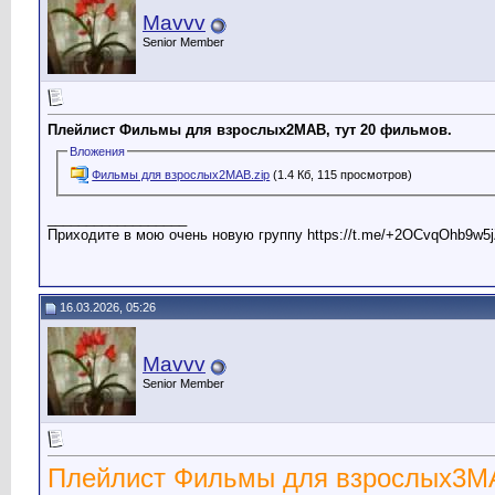
Mavvv
Senior Member
Плейлист Фильмы для взрослых2МАВ, тут 20 фильмов.
Вложения
Фильмы для взрослых2МАВ.zip
(1.4 Кб, 115 просмотров)
__________________
Приходите в мою очень новую группу https://t.me/+2OCvqOhb9w5j
16.03.2026, 05:26
Mavvv
Senior Member
Плейлист Фильмы для взрослых3М