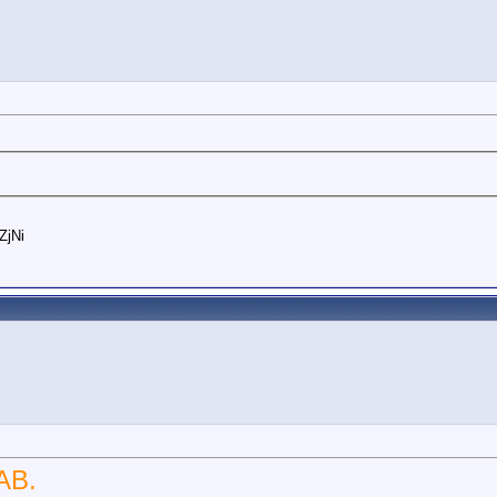
ZjNi
АВ.