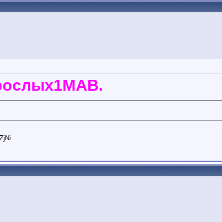
зрослых1МАВ.
ZjNi