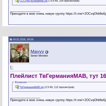
СССРмультикиМАВ.zip
(73.6 Кб, 154 просмотров)
__________________
Приходите в мою очень новую группу https://t.me/+2OCvqOhb9w5j
09.02.2026, 09:09
Mavvv
Senior Member
Плейлист ТвГерманияМАВ, тут 16
Вложения
ТвГерманияМАВ.zip
(2.5 Кб, 112 просмотров)
__________________
Приходите в мою очень новую группу https://t.me/+2OCvqOhb9w5j