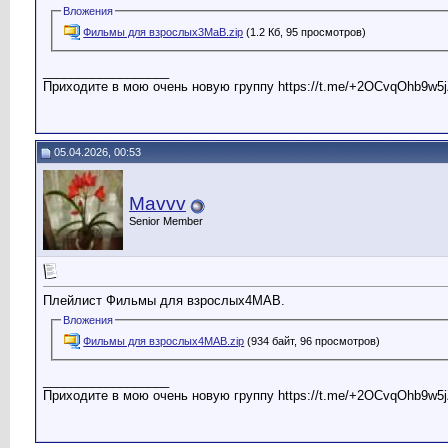
Вложения
Фильмы для взрослых3МаВ.zip
(1.2 Кб, 95 просмотров)
__________________
Приходите в мою очень новую группу https://t.me/+2OCvqOhb9w5j
05.04.2026, 00:53
Mavvv
Senior Member
Плейлист Фильмы для взрослых4МАВ.
Вложения
Фильмы для взрослых4МАВ.zip
(934 байт, 96 просмотров)
__________________
Приходите в мою очень новую группу https://t.me/+2OCvqOhb9w5j