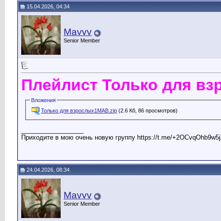
15.04.2026, 04:34
Mavvv
Senior Member
Плейлист Только для в
Вложения
Только для взрослых1МАВ.zip
(2.6 Кб, 86 просмотров)
__________________
Приходите в мою очень новую группу https://t.me/+2OCvqOhb9w5j
24.04.2026, 08:34
Mavvv
Senior Member