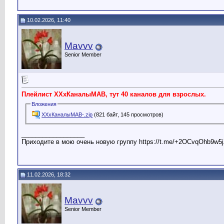
10.02.2026, 11:40
Mavvv
Senior Member
Плейлист ХХхКаналыМАВ, тут 40 каналов для взрослых.
Вложения
ХХхКаналыМАВ-.zip
(821 байт, 145 просмотров)
__________________
Приходите в мою очень новую группу https://t.me/+2OCvqOhb9w5j
11.02.2026, 18:32
Mavvv
Senior Member