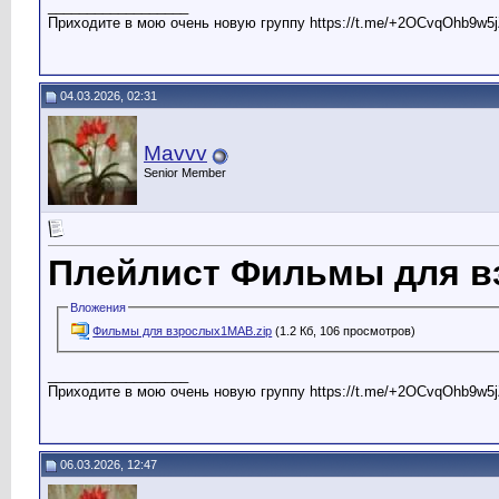
__________________
Приходите в мою очень новую группу https://t.me/+2OCvqOhb9w5j
04.03.2026, 02:31
Mavvv
Senior Member
Плейлист Фильмы для в
Вложения
Фильмы для взрослых1МАВ.zip
(1.2 Кб, 106 просмотров)
__________________
Приходите в мою очень новую группу https://t.me/+2OCvqOhb9w5j
06.03.2026, 12:47