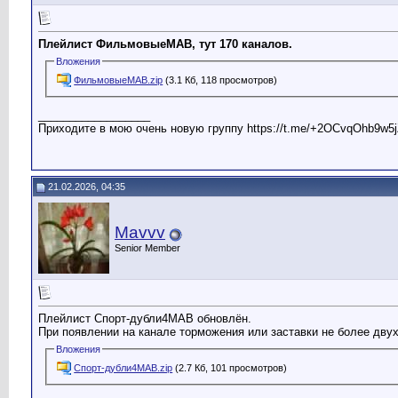
Плейлист ФильмовыеМАВ, тут 170 каналов.
Вложения
ФильмовыеМАВ.zip
(3.1 Кб, 118 просмотров)
__________________
Приходите в мою очень новую группу https://t.me/+2OCvqOhb9w5j
21.02.2026, 04:35
Mavvv
Senior Member
Плейлист Спорт-дубли4МАВ обновлён.
При появлении на канале торможения или заставки не более двух
Вложения
Спорт-дубли4МАВ.zip
(2.7 Кб, 101 просмотров)