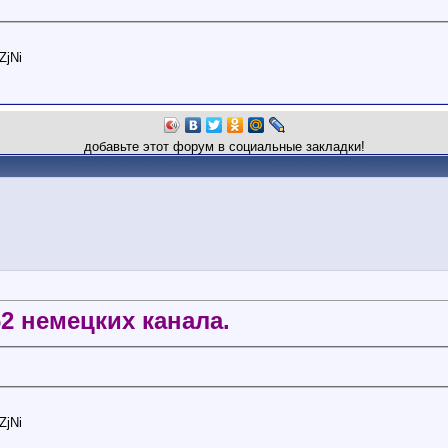
ZjNi
добавьте этот форум в социальные закладки!
2 немецких канала.
ZjNi