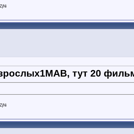
ZjNi
зрослых1МАВ, тут 20 филь
ZjNi