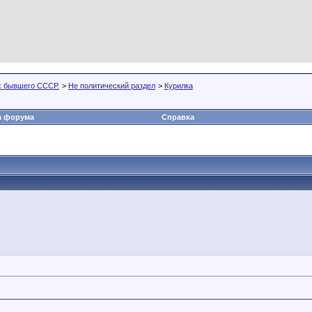
х бывшего СССР.
>
Не политический раздел
>
Курилка
а форума
Справка