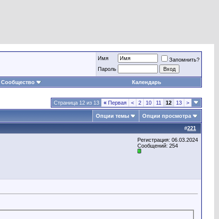
Имя
Запомнить?
Пароль
Сообщество
Календарь
Страница 12 из 13
«
Первая
<
2
10
11
12
13
>
Опции темы
Опции просмотра
#
221
Регистрация: 06.03.2024
Сообщений: 254