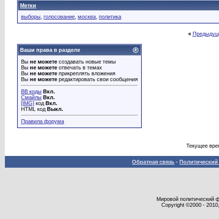
Метки
выборы
,
голосование
,
москва
,
политика
«
Предыдущ
Ваши права в разделе
Вы
не можете
создавать новые темы
Вы
не можете
отвечать в темах
Вы
не можете
прикреплять вложения
Вы
не можете
редактировать свои сообщения
BB коды
Вкл.
Смайлы
Вкл.
[IMG]
код
Вкл.
HTML код
Выкл.
Правила форума
Текущее вре
Обратная связь
-
Политический 
Мировой политический фор
Copyright ©2000 - 2010,