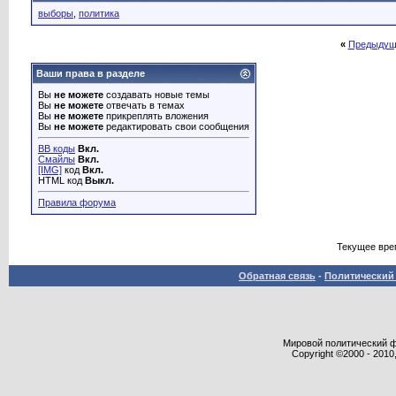
выборы
,
политика
«
Предыдущ
Ваши права в разделе
Вы
не можете
создавать новые темы
Вы
не можете
отвечать в темах
Вы
не можете
прикреплять вложения
Вы
не можете
редактировать свои сообщения
BB коды
Вкл.
Смайлы
Вкл.
[IMG]
код
Вкл.
HTML код
Выкл.
Правила форума
Текущее вре
Обратная связь
-
Политический 
Мировой политический фор
Copyright ©2000 - 2010,