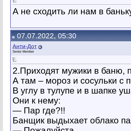
А не сходить ли нам в баньк
07.07.2022, 05:30
Анти-Дот
Senior Member
2.Приходят мужики в баню, 
А там – мороз и сосульки с 
В углу в тулупе и в шапке у
Они к нему:
— Пар где?!!
Банщик выдыхает облако па
— Пожалуйста…