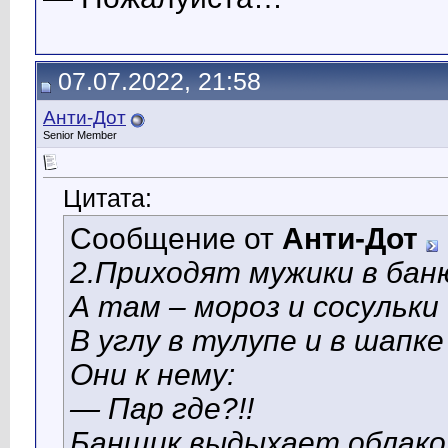
07.07.2022, 21:58
Анти-Дот
Senior Member
Цитата:
Сообщение от
Анти-Дот
2.Приходят мужики в баню
А там – мороз и сосульки
В углу в тулупе и в шапк
Они к нему:
— Пар где?!!
Банщик выдыхает облако 