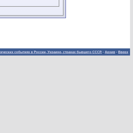
ических событиях в России, Украине, странах бывшего СССР.
-
Архив
-
Вверх