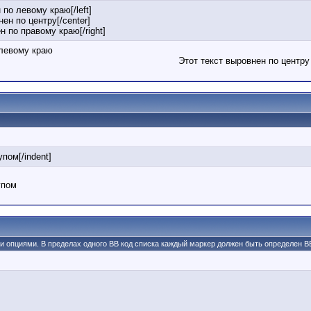
 по левому краю[/left]
нен по центру[/center]
ен по правому краю[/right]
 левому краю
Этот текст выровнен по центру
упом[/indent]
упом
ми опциями. В пределах одного BB код списка каждый маркер должен быть определен BB 