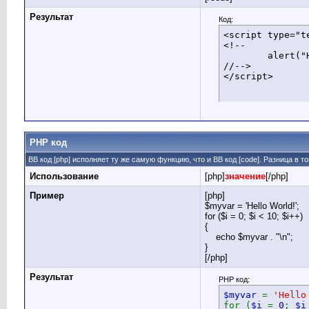
Результат
Код:
<script type="te
<!--

	alert("Hello world!");

//-->

</script>
PHP код
BB код [php] исполняет ту же самую функцию, что и BB код [code]. Разница в 
Использование
[php]
значение
[/php]
Пример
[php]
$myvar = 'Hello World!';
for ($
i = 0; $i < 10; $i++)
{
echo $myvar . "\n";
}
[/php]
Результат
PHP код:
$myvar
=
'Hello
for (
$i
=
0
;
$