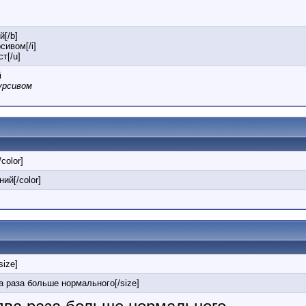
й[/b]
сивом[/i]
т[/u]
й
урсивом
/color]
ний[/color]
/size]
ва раза больше нормального[/size]