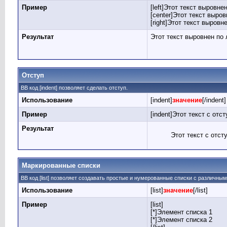
Пример
[left]Этот текст выровнен
[center]Этот текст выров
[right]Этот текст выровн
Результат
Этот текст выровнен по
Отступ
BB код [indent] позволяет сделать отступ.
Использование
[indent]
значение
[/indent]
Пример
[indent]Этот текст с отст
Результат
Этот текст с отст
Маркированные списки
BB код [list] позволяет создавать простые и нумерованные списки с различны
Использование
[list]
значение
[/list]
Пример
[list]
[*]Элемент списка 1
[*]Элемент списка 2