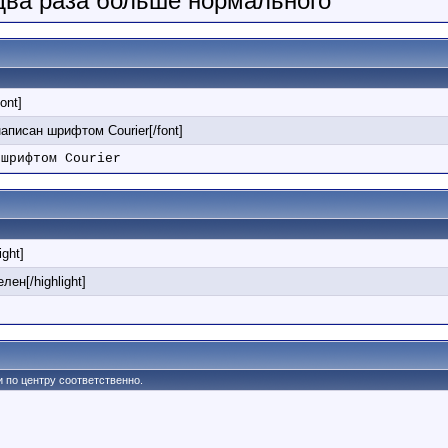
 два раза больше нормального
font]
 написан шрифтом Courier[/font]
 шрифтом Courier
ight]
лен[/highlight]
 и по центру соответственно.