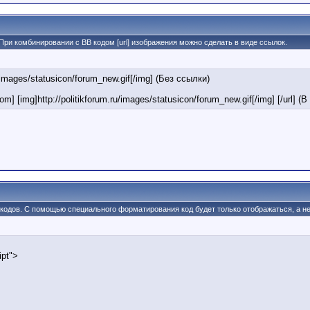
При комбинировании с BB кодом [url] изображения можно сделать в виде ссылок.
ru/images/statusicon/forum_new.gif[/img] (Без ссылки)
om] [img]http://politikforum.ru/images/statusicon/forum_new.gif[/img] [/url] (
 кодов. С помощью специального форматирования код будет только отображаться, а не
ipt">