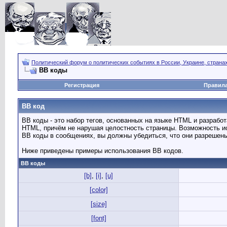
Политический форум о политических событиях в России, Украине, страна
BB коды
Регистрация
Правил
BB код
BB коды - это набор тегов, основанных на языке HTML и разраб
HTML, причём не нарушая целостность страницы. Возможность и
BB коды в сообщениях, вы должны убедиться, что они разрешен
Ниже приведены примеры использования BB кодов.
BB коды
[b]
,
[i]
,
[u]
[color]
[size]
[font]