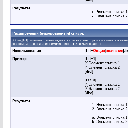
[/list]
Результат
Элемент списка 1
Элемент списка 2
Расширенный (нумерованный) список
BB код [list] позволяет также создавать списки с некоторыми дополнительным
значение а. Для больших римских цифр - I, для маленьких - i.
Использование
[list=
Опция
]
значение
[/li
Пример
[list=1]
[*]Элемент списка 1
[*]Элемент списка 2
[/list]
[list=a]
[*]Элемент списка 1
[*]Элемент списка 2
[/list]
Результат
Элемент списка 1
Элемент списка 2
Элемент списка 1
Элемент списка 2