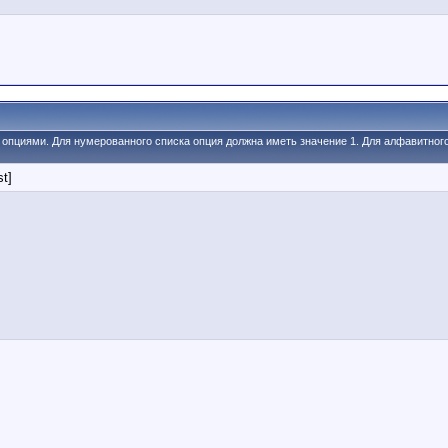
и опциями. Для нумерованного списка опция должна иметь значение 1. Для алфавитног
st]