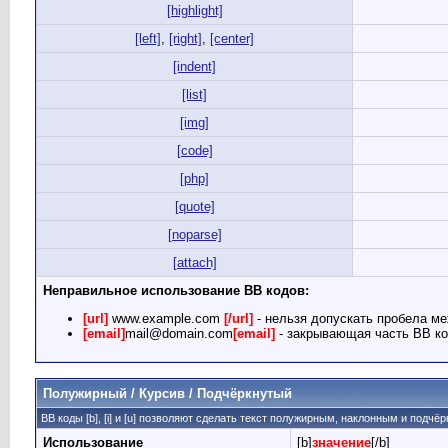
[highlight]
[left]
,
[right]
,
[center]
[indent]
[list]
[img]
[code]
[php]
[quote]
[noparse]
[attach]
Неправильное использование BB кодов:
[url]
www.example.com
[/url]
- нельзя допускать пробела ме
[email]
mail@domain.com
[email]
- закрывающая часть BB ко
Полужирный / Курсив / Подчёркнутый
BB коды [b], [i] и [u] позволяют сделать текст полужирным, наклонным и подчё
Использование
[b]
значение
[/b]