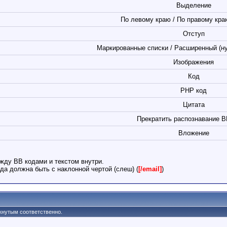
Выделение
По левому краю / По правому краю
Отступ
Маркированные списки / Расширенный (н
Изображения
Код
PHP код
Цитата
Прекратить распознавание B
Вложение
жду BB кодами и текстом внутри.
да должна быть с наклонной чертой (слеш) (
[/email]
)
ркнутым соответственно.