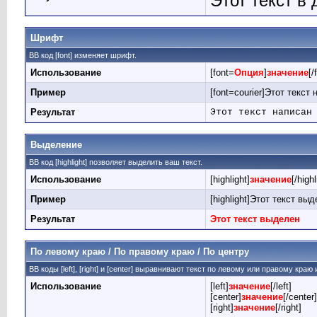
Этот текст в
Шрифт
BB код [font] изменяет шрифт.
Использование
[font=
Опция
]
значение
[/
Пример
[font=courier]Этот текст
Результат
Этот текст написан
Выделение
BB код [highlight] позволяет выделить ваш текст.
Использование
[highlight]
значение
[/highl
Пример
[highlight]Этот текст выде
Результат
Этот текст выделен
По левому краю / По правому краю / По центру
BB коды [left], [right] и [center] выравнивают текст по левому или правому краю
Использование
[left]
значение
[/left]
[center]
значение
[/center]
[right]
значение
[/right]