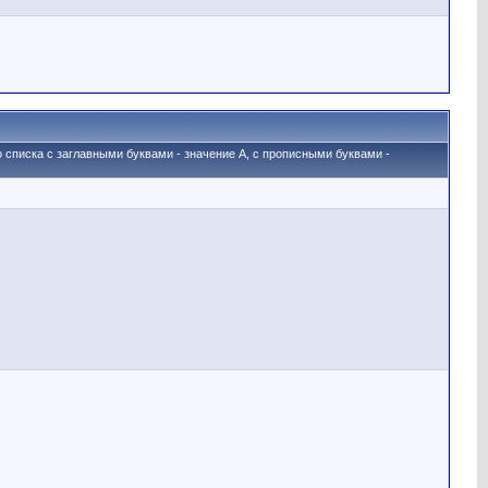
о списка с заглавными буквами - значение A, с прописными буквами -