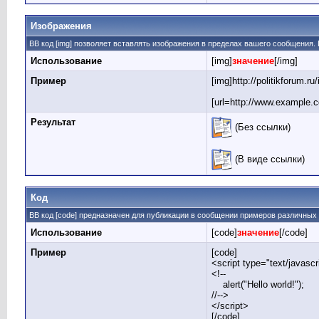
Изображения
BB код [img] позволяет вставлять изображения в пределах вашего сообщения. 
Использование
[img]
значение
[/img]
Пример
[img]http://politikforum.
[url=http://www.example.c
Результат
(Без ссылки)
(В виде ссылки)
Код
BB код [code] предназначен для публикации в сообщении примеров различных
Использование
[code]
значение
[/code]
Пример
[code]
<script type="text/javascr
<!--
alert("Hello world!");
//-->
</script>
[/code]