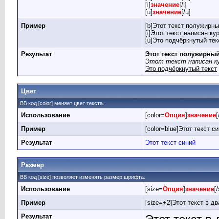
[i]
значение
[/i]
[u]
значение
[/u]
Пример
[b]Этот текст полужирны
[i]Этот текст написан кур
[u]Это подчёркнутый текс
Результат
Этот текст полужирны
Этот текст написан к
Это подчёркнутый текст
Цвет
BB код [color] меняет цвет текста.
Использование
[color=
Опция
]
значение
[
Пример
[color=blue]Этот текст си
Результат
Этот текст синий
Размер
BB код [size] позволяет изменять размер шрифта.
Использование
[size=
Опция
]
значение
[
Пример
[size=+2]Этот текст в д
Результат