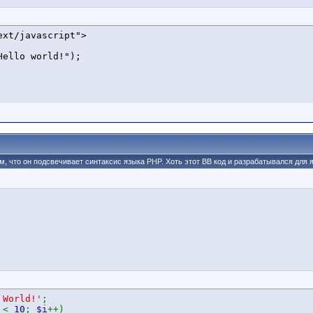
xt/javascript">

том, что он подсвечивает синтаксис языка PHP. Хоть этот BB код и разрабатывался для
 World!'
;
i
<
10
;
$i
++)