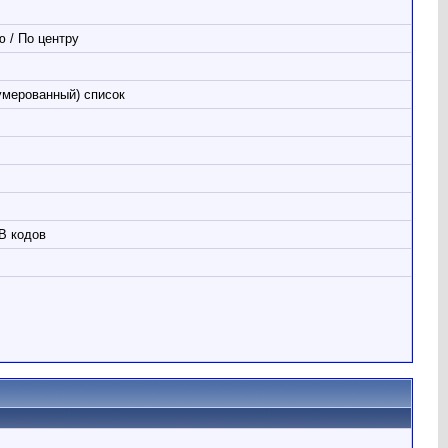
 / По центру
умерованный) список
B кодов