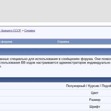
х бывшего СССР.
>
Справка
а форума
Справка
отанных специально для использования в сообщениях форума. Они позво
спользования BB кодов настраивается администратором индивидуально 
ы.
Полужирный / Курсив / Подч
Цвет
Размер
Шрифт