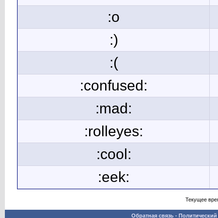
:o
:)
:(
:confused:
:mad:
:rolleyes:
:cool:
:eek:
Текущее вре
Обратная связь
-
Политический 