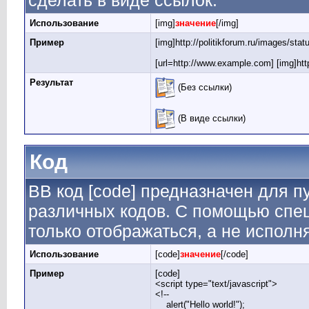
сделать в виде ссылок.
Использование
[img]
значение
[/img]
Пример
[img]http://politikforum.ru/images/sta
[url=http://www.example.com] [img]http
Результат
(Без ссылки)
(В виде ссылки)
Код
BB код [code] предназначен для 
различных кодов. С помощью спе
только отображаться, а не исполн
Использование
[code]
значение
[/code]
Пример
[code]
<script type="text/javascript">
<!--
alert("Hello world!");