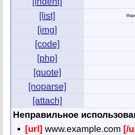
[indent]
[list]
Марк
[img]
[code]
[php]
[quote]
[noparse]
[attach]
Неправильное использова
[url]
www.example.com
[/u