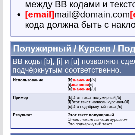
между BB кодами и текст
[email]
mail@domain.com
[
кода должна быть с накло
Полужирный / Курсив / По
BB коды [b], [i] и [u] позволяют 
подчёркнутым соответственно.
Использование
[b]
значение
[/b]
[i]
значение
[/i]
[u]
значение
[/u]
Пример
[b]Этот текст полужирный[/b]
[i]Этот текст написан курсивом[/i]
[u]Это подчёркнутый текст[/u]
Результат
Этот текст полужирный
Этот текст написан курсивом
Это подчёркнутый текст