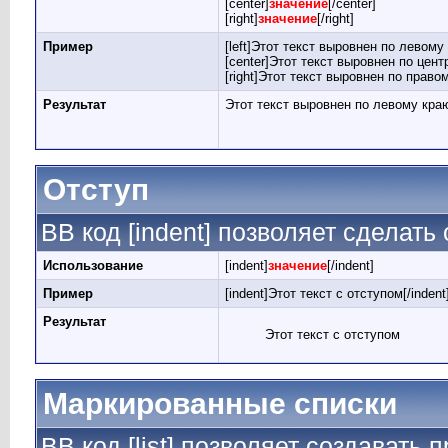
[center]
значение
[/center]
[right]
значение
[/right]
Пример
[left]Этот текст выровнен по левому к
[center]Этот текст выровнен по центр
[right]Этот текст выровнен по правом
Результат
Этот текст выровнен по левому кра
Отступ
BB код [indent] позволяет сделать 
Использование
[indent]
значение
[/indent]
Пример
[indent]Этот текст с отступом[/indent
Результат
Этот текст с отступом
Маркированные списки
BB код [list] позволяет создавать