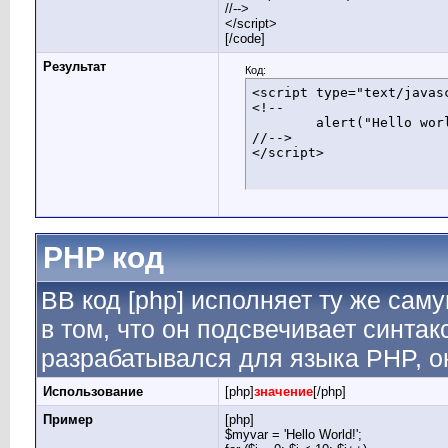
//-->
</script>
[/code]
Результат
Код:
<script type="text/javasc
<!--

	alert("Hello world!");

//-->

</script>
PHP код
BB код [php] исполняет ту же саму
в том, что он подсвечивает синтак
разрабатывался для языка PHP, он
Использование
[php]
значение
[/php]
Пример
[php]
$myvar = 'Hello World!';