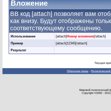
Вложение
BB код [attach] позволяет вам от
как внизу. Будут отображены толь
соответствующему сообщению.
Использование
[attach]
Номер вложения
[/attach]
Пример
[attach]12345[/attach]
Результат
Текущее вре
Обратная связь
-
Политический 
Мировой политический фор
Copyright ©2000 - 2010,