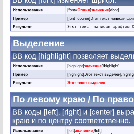
BB код [font] изменяет шрифт.
Использование
[font=
Опция
]
значение
[/font]
Пример
[font=courier]Этот текст написан шри
Результат
Этот текст написан шрифтом 
Выделение
BB код [highlight] позволяет выдел
Использование
[highlight]
значение
[/highlight]
Пример
[highlight]Этот текст выделен[/highlig
Результат
Этот текст выделен
По левому краю / По право
BB коды [left], [right] и [center] 
краю и по центру соответственно.
Использование
[left]
значение
[/left]