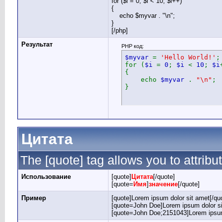
for ($
i = 0; $i < 10; $i++)
{
echo $myvar . "\n";
}
[/php]
Результат
PHP код:
$myvar
=
'Hello World!'
;
for (
$i
=
0
;
$i
<
10
;
$i
{
echo
$myvar
.
"\n"
;
}
Цитата
The [quote] tag allows you to attribu
Использование
[quote]
Цитата
[/quote]
[quote=
Имя
]
значение
[/quote]
Пример
[quote]Lorem ipsum dolor sit amet[/qu
[quote=John Doe]Lorem ipsum dolor si
[quote=John Doe;2151043]Lorem ipsum 