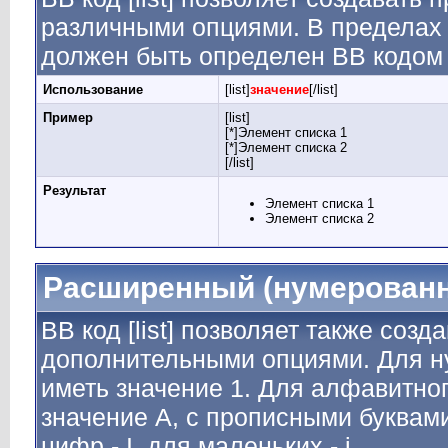
различными опциями. В пределах 
должен быть определен BB кодом [
Использование
[list]
значение
[/list]
Пример
[list]
[*]Элемент списка 1
[*]Элемент списка 2
[/list]
Результат
Элемент списка 1
Элемент списка 2
Расширенный (нумерованн
BB код [list] позволяет также соз
дополнительными опциями. Для н
иметь значение 1. Для алфавитног
значение A, с прописными буквами
цифр - I, для маленьких - i.