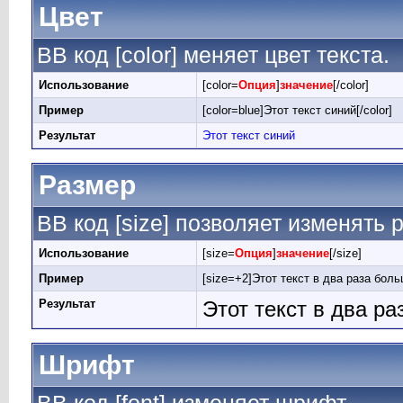
Цвет
BB код [color] меняет цвет текста.
Использование
[color=
Опция
]
значение
[/color]
Пример
[color=blue]Этот текст синий[/color]
Результат
Этот текст синий
Размер
BB код [size] позволяет изменять
Использование
[size=
Опция
]
значение
[/size]
Пример
[size=+2]Этот текст в два раза боль
Результат
Этот текст в два р
Шрифт