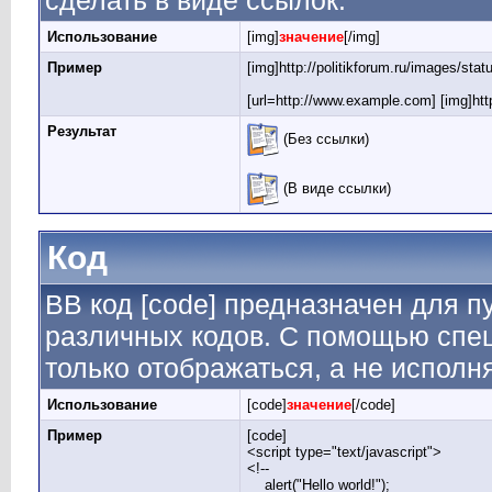
сделать в виде ссылок.
Использование
[img]
значение
[/img]
Пример
[img]http://politikforum.ru/images/sta
[url=http://www.example.com] [img]http
Результат
(Без ссылки)
(В виде ссылки)
Код
BB код [code] предназначен для 
различных кодов. С помощью спе
только отображаться, а не исполн
Использование
[code]
значение
[/code]
Пример
[code]
<script type="text/javascript">
<!--
alert("Hello world!");