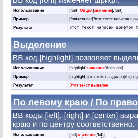
BB код [font] изменяет шрифт.
Использование
[font=
Опция
]
значение
[/font]
Пример
[font=courier]Этот текст написан шри
Результат
Этот текст написан шрифтом 
Выделение
BB код [highlight] позволяет выдел
Использование
[highlight]
значение
[/highlight]
Пример
[highlight]Этот текст выделен[/highlig
Результат
Этот текст выделен
По левому краю / По право
BB коды [left], [right] и [center] 
краю и по центру соответственно.
Использование
[left]
значение
[/left]