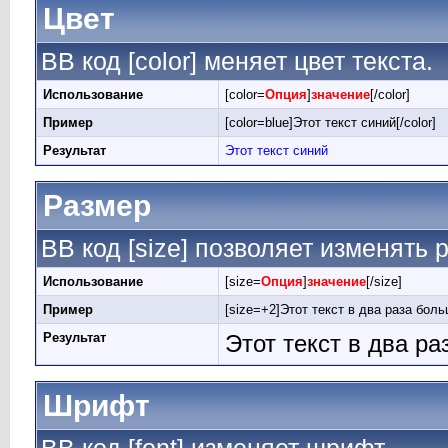
Цвет
BB код [color] меняет цвет текста.
Использование
[color=
Опция
]
значение
[/color]
Пример
[color=blue]Этот текст синий[/color]
Результат
Этот текст синий
Размер
BB код [size] позволяет изменять
Использование
[size=
Опция
]
значение
[/size]
Пример
[size=+2]Этот текст в два раза боль
Результат
Этот текст в два р
Шрифт