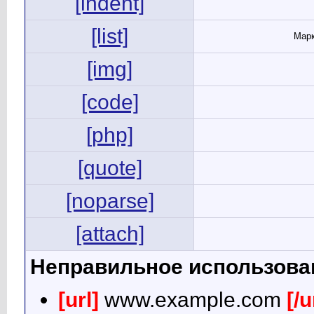
[indent]
[list]
Марк
[img]
[code]
[php]
[quote]
[noparse]
[attach]
Неправильное использова
[url]
www.example.com
[/u