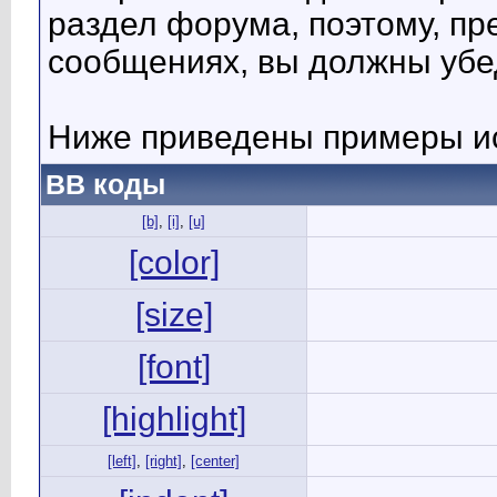
раздел форума, поэтому, пр
сообщениях, вы должны убе
Ниже приведены примеры ис
BB коды
[b]
,
[i]
,
[u]
[color]
[size]
[font]
[highlight]
[left]
,
[right]
,
[center]