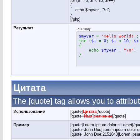
for ($
i = 0; $i < 10; $i++)
{
echo $myvar . "\n";
}
[/php]
Результат
PHP код:
$myvar
=
'Hello World!'
;
for (
$i
=
0
;
$i
<
10
;
$i
{
echo
$myvar
.
"\n"
;
}
Цитата
The [quote] tag allows you to attribu
Использование
[quote]
Цитата
[/quote]
[quote=
Имя
]
значение
[/quote]
Пример
[quote]Lorem ipsum dolor sit amet[/qu
[quote=John Doe]Lorem ipsum dolor si
[quote=John Doe;2151043]Lorem ipsum 