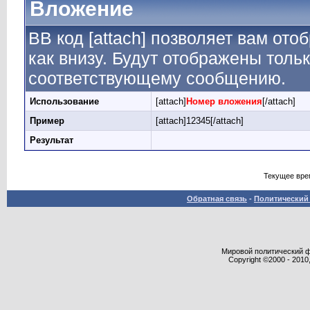
Вложение
BB код [attach] позволяет вам от
как внизу. Будут отображены толь
соответствующему сообщению.
Использование
[attach]
Номер вложения
[/attach]
Пример
[attach]12345[/attach]
Результат
Текущее вре
Обратная связь
-
Политический 
Мировой политический фор
Copyright ©2000 - 2010,