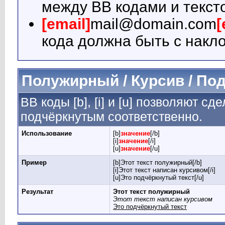
между BB кодами и текст
[email]
mail@domain.com
[
кода должна быть с накло
Полужирный / Курсив / По
BB коды [b], [i] и [u] позволяют 
подчёркнутым соответственно.
Использование
[b]
значение
[/b]
[i]
значение
[/i]
[u]
значение
[/u]
Пример
[b]Этот текст полужирный[/b]
[i]Этот текст написан курсивом[/i]
[u]Это подчёркнутый текст[/u]
Результат
Этот текст полужирный
Этот текст написан курсивом
Это подчёркнутый текст