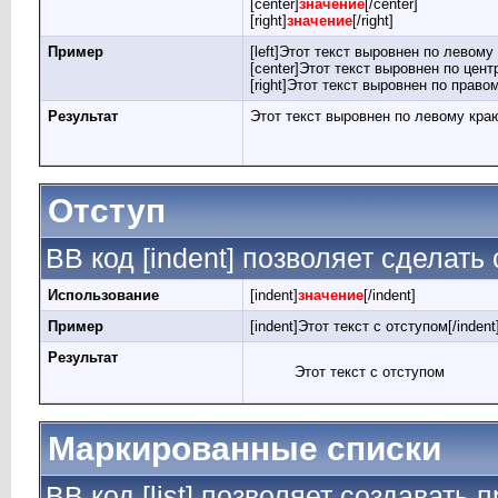
[center]
значение
[/center]
[right]
значение
[/right]
Пример
[left]Этот текст выровнен по левому к
[center]Этот текст выровнен по центр
[right]Этот текст выровнен по правом
Результат
Этот текст выровнен по левому кра
Отступ
BB код [indent] позволяет сделать 
Использование
[indent]
значение
[/indent]
Пример
[indent]Этот текст с отступом[/indent
Результат
Этот текст с отступом
Маркированные списки
BB код [list] позволяет создавать