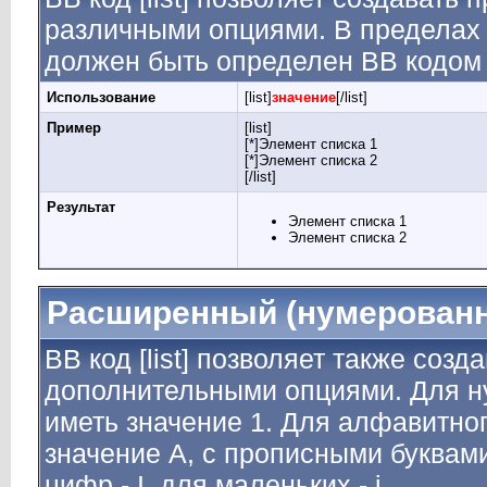
различными опциями. В пределах 
должен быть определен BB кодом [
Использование
[list]
значение
[/list]
Пример
[list]
[*]Элемент списка 1
[*]Элемент списка 2
[/list]
Результат
Элемент списка 1
Элемент списка 2
Расширенный (нумерованн
BB код [list] позволяет также соз
дополнительными опциями. Для н
иметь значение 1. Для алфавитног
значение A, с прописными буквами
цифр - I, для маленьких - i.