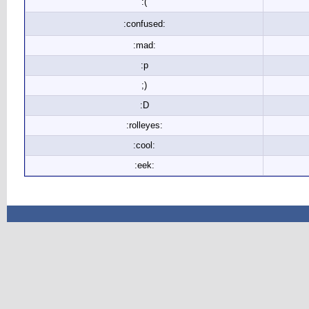
:(
:confused:
:mad:
:p
;)
:D
:rolleyes:
:cool:
:eek: