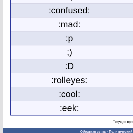
:confused:
:mad:
:p
;)
:D
:rolleyes:
:cool:
:eek:
Текущее вре
Обратная связь
-
Политический 