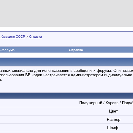
х бывшего СССР.
>
Справка
а форума
Справка
отанных специально для использования в сообщениях форума. Они позво
спользования BB кодов настраивается администратором индивидуально 
ы.
Полужирный / Курсив / Подч
Цвет
Размер
Шрифт