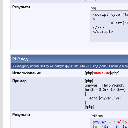
Результат
Код:
<script type="te
<!--

	alert("Hello world!");

//-->

</script>
PHP код
BB код [php] исполняет ту же самую функцию, что и BB код [code]. Разница в 
Использование
[php]
значение
[/php]
Пример
[php]
$myvar = 'Hello World!';
for ($
i = 0; $i < 10; $i++)
{
echo $myvar . "\n";
}
[/php]
Результат
PHP код:
$myvar
=
'Hello
for (
$i
=
0
;
$