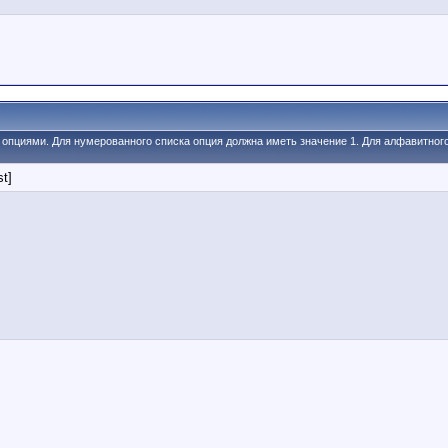
и опциями. Для нумерованного списка опция должна иметь значение 1. Для алфавитног
st]