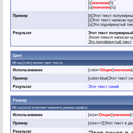
[i]
значение
[/i]
[u]
значение
[/u]
Пример
[b]Этот текст полужирны
[i]Этот текст написан кур
[u]Это подчёркнутый текс
Результат
Этот текст полужирны
Этот текст написан к
Это подчёркнутый текст
Цвет
BB код [color] меняет цвет текста.
Использование
[color=
Опция
]
значение
[
Пример
[color=blue]Этот текст си
Результат
Этот текст синий
Размер
BB код [size] позволяет изменять размер шрифта.
Использование
[size=
Опция
]
значение
[
Пример
[size=+2]Этот текст в д
Результат