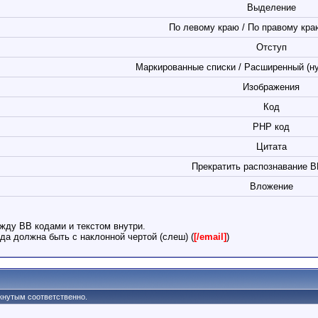
Выделение
По левому краю / По правому краю
Отступ
Маркированные списки / Расширенный (н
Изображения
Код
PHP код
Цитата
Прекратить распознавание B
Вложение
жду BB кодами и текстом внутри.
да должна быть с наклонной чертой (слеш) (
[/email]
)
ркнутым соответственно.