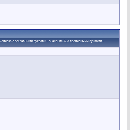
о списка с заглавными буквами - значение A, с прописными буквами -