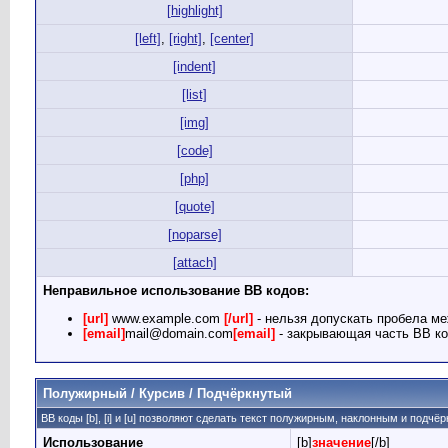
[highlight]
[left]
,
[right]
,
[center]
[indent]
[list]
[img]
[code]
[php]
[quote]
[noparse]
[attach]
Неправильное использование BB кодов:
[url]
www.example.com
[/url]
- нельзя допускать пробела ме
[email]
mail@domain.com
[email]
- закрывающая часть BB ко
Полужирный / Курсив / Подчёркнутый
BB коды [b], [i] и [u] позволяют сделать текст полужирным, наклонным и подчё
Использование
[b]
значение
[/b]