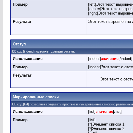
Пример
[left]Этот текст выровнен
[center]Этот текст выров
[right]Этот текст выровн
Результат
Этот текст выровнен по
Отступ
BB код [indent] позволяет сделать отступ.
Использование
[indent]
значение
[/indent]
Пример
[indent]Этот текст с отст
Результат
Этот текст с отст
Маркированные списки
BB код [list] позволяет создавать простые и нумерованные списки с различны
Использование
[list]
значение
[/list]
Пример
[list]
[*]Элемент списка 1
[*]Элемент списка 2