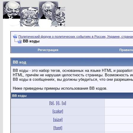
Политический форум о политических событиях в России, Украине, страна
BB коды
Регистрация
Правил
BB код
BB коды - это набор тегов, основанных на языке HTML и разраб
HTML, причём не нарушая целостность страницы. Возможность и
BB коды в сообщениях, вы должны убедиться, что они разрешен
Ниже приведены примеры использования BB кодов.
BB коды
[b]
,
[i]
,
[u]
[color]
[size]
[font]