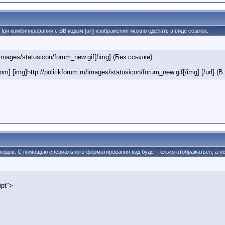
При комбинировании с BB кодом [url] изображения можно сделать в виде ссылок.
ru/images/statusicon/forum_new.gif[/img] (Без ссылки)
om] [img]http://politikforum.ru/images/statusicon/forum_new.gif[/img] [/url] (
 кодов. С помощью специального форматирования код будет только отображаться, а не
ipt">