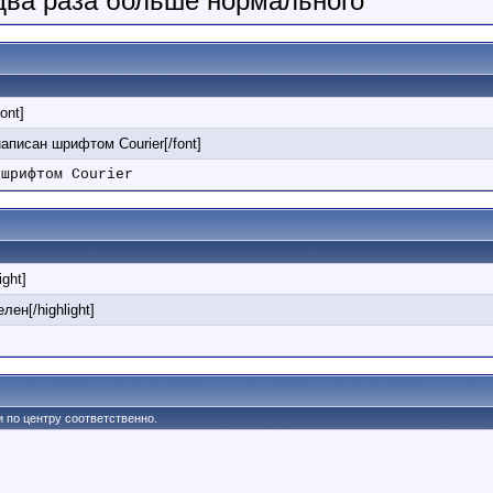
 два раза больше нормального
font]
 написан шрифтом Courier[/font]
 шрифтом Courier
ight]
лен[/highlight]
 и по центру соответственно.