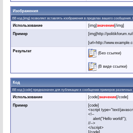
Изображения
BB код [img] позволяет вставлять изображения в пределах вашего сообщения. 
Использование
[img]
значение
[/img]
Пример
[img]http://politikforum.
[url=http://www.example.c
Результат
(Без ссылки)
(В виде ссылки)
Код
BB код [code] предназначен для публикации в сообщении примеров различных
Использование
[code]
значение
[/code]
Пример
[code]
<script type="text/javascr
<!--
alert("Hello world!");
//-->
</script>
[/code]