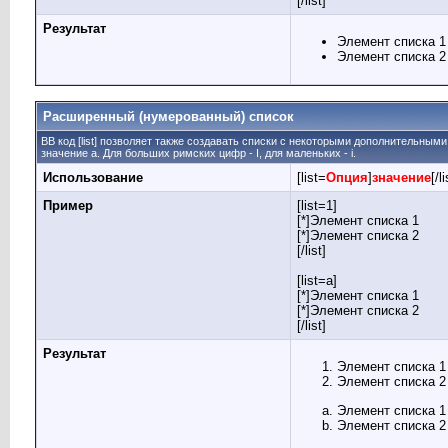
[/list]
Результат
Элемент списка 1
Элемент списка 2
Расширенный (нумерованный) список
BB код [list] позволяет также создавать списки с некоторыми дополнительным
значение а. Для больших римских цифр - I, для маленьких - i.
Использование
[list=
Опция
]
значение
[/li
Пример
[list=1]
[*]Элемент списка 1
[*]Элемент списка 2
[/list]
[list=a]
[*]Элемент списка 1
[*]Элемент списка 2
[/list]
Результат
Элемент списка 1
Элемент списка 2
Элемент списка 1
Элемент списка 2