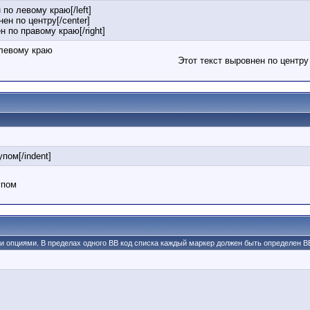
 по левому краю[/left]
нен по центру[/center]
ен по правому краю[/right]
 левому краю
Этот текст выровнен по центру
упом[/indent]
упом
ми опциями. В пределах одного BB код списка каждый маркер должен быть определен BB 