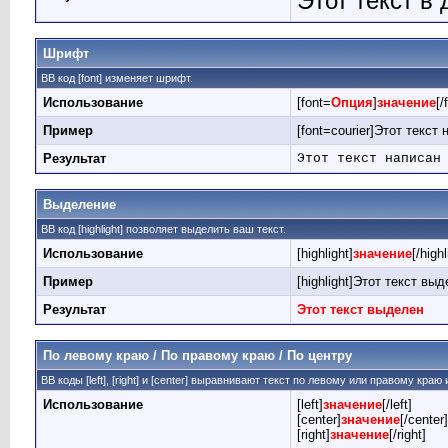
Этот текст в
Шрифт
BB код [font] изменяет шрифт.
Использование
[font=
Опция
]
значение
[/
Пример
[font=courier]Этот текст
Результат
Этот текст написан
Выделение
BB код [highlight] позволяет выделить ваш текст.
Использование
[highlight]
значение
[/highl
Пример
[highlight]Этот текст выде
Результат
Этот текст выделен
По левому краю / По правому краю / По центру
BB коды [left], [right] и [center] выравнивают текст по левому или правому краю
Использование
[left]
значение
[/left]
[center]
значение
[/center]
[right]
значение
[/right]