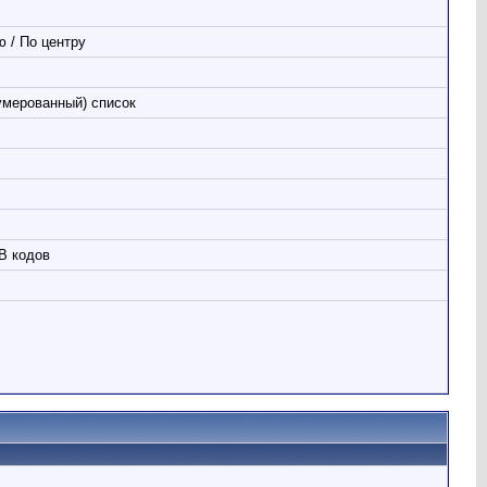
 / По центру
умерованный) список
B кодов