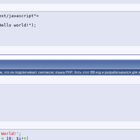
xt/javascript">

том, что он подсвечивает синтаксис языка PHP. Хоть этот BB код и разрабатывался для
 World!'
;
i
<
10
;
$i
++)