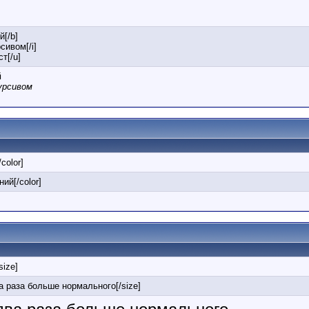
й[/b]
сивом[/i]
т[/u]
й
урсивом
/color]
ний[/color]
/size]
ва раза больше нормального[/size]