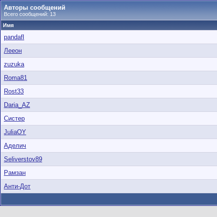
Авторы сообщений
Всего сообщений: 13
Имя
pandafl
Лееон
zuzuka
Roma81
Rost33
Daria_AZ
Систер
JuliaOY
Аделич
Seliverstov89
Рамзан
Анти-Дот