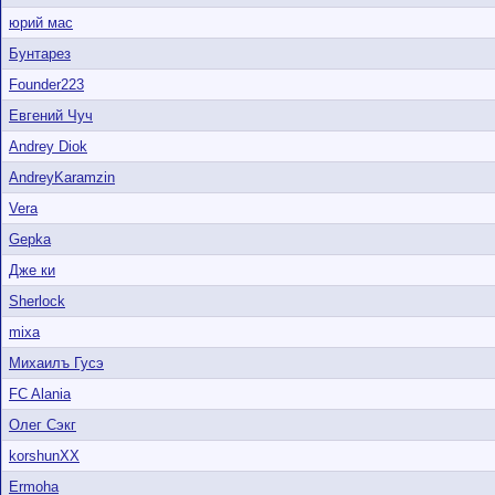
юрий мас
Бунтарез
Founder223
Евгений Чуч
Andrey Diok
AndreyKaramzin
Vera
Gepka
Дже ки
Sherlock
mixa
Михаилъ Гусэ
FC Alania
Олег Сэкг
korshunXX
Ermoha