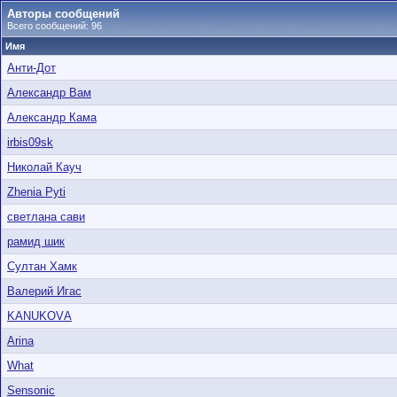
Авторы сообщений
Всего сообщений: 96
Имя
Анти-Дот
Александр Вам
Александр Кама
irbis09sk
Николай Кауч
Zhenia Pyti
светлана сави
рамид шик
Султан Хамк
Валерий Игас
KАNUKOVА
Arina
What
Sensonic