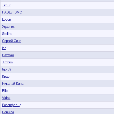
Timur
ПАВЕЛ ВМО
Locon
Ударник
Stelino
Сергей Сина
icq
Рахман
Jimbim
Igor59
Квар
Николай Кана
Elle
Vidok
Розенфельд
Donulha