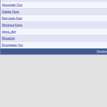
Alexander Gon
Хаваж Оькк
Виктория Кам
Наталья Када
elena_den
Rhealight
Владимир Чэк
Перейти