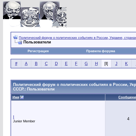
Политический форум о политических событиях в России, Украине, страна
Пользователи
Регистрация
Правила форума
#
A
B
C
D
E
F
G
H
[
I
]
J
K
Политический форум о политических событиях в России, Укр
СССР.: Пользователи
Имя
Сообщени
I
4
Junior Member