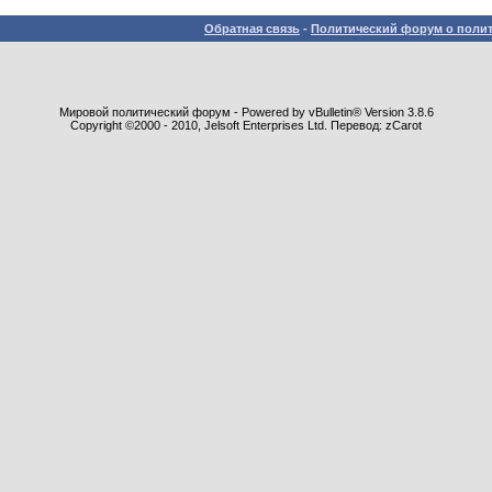
Обратная связь
-
Политический форум о полит
Мировой политический форум - Powered by vBulletin® Version 3.8.6
Copyright ©2000 - 2010, Jelsoft Enterprises Ltd. Перевод: zCarot