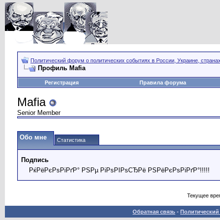
Политический форум о политических событиях в России, Украине, страна
Профиль Mafia
Регистрация
Правила форума
Mafia
Senior Member
Обо мне
Статистика
Подпись
РќРёРєРѕРіРґР° РЅРµ РіРѕРІРѕСЂРё РЅРёРєРѕРіРґР°!!!!!
Текущее вре
Обратная связь
-
Политический 