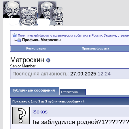
Политический форум о политических событиях в России, Украине, страна
Профиль Матроскин
Регистрация
Правила форума
Матроскин
Senior Member
Последняя активность:
27.09.2025
12:24
Публичные сообщения
Статистика
Показано с 1 по
3
из
3
публичных сообщений
Sokos
Ты заблудился.родной?1??????