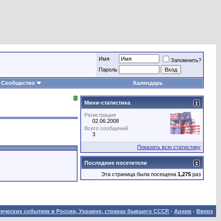
Имя
Запомнить?
Пароль
Сообщество
Календарь
Мини-статистика
Регистрация
02.06.2008
Всего сообщений
3
Показать всю статистику
Последние посетители
Эта страница была посещена
1,275
раз
ических событиях в России, Украине, странах бывшего СССР.
-
Архив
-
Вверх