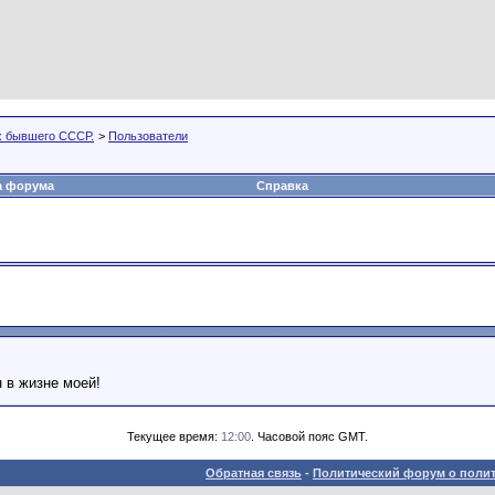
х бывшего СССР.
>
Пользователи
а форума
Справка
н в жизне моей!
Текущее время:
12:00
. Часовой пояс GMT.
Обратная связь
-
Политический форум о полит