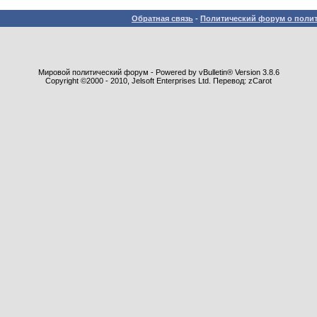
Обратная связь
-
Политический форум о полит
Мировой политический форум - Powered by vBulletin® Version 3.8.6
Copyright ©2000 - 2010, Jelsoft Enterprises Ltd. Перевод: zCarot