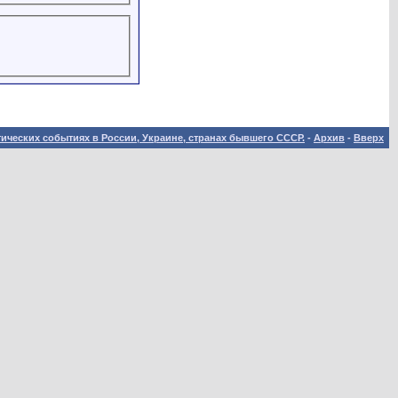
ических событиях в России, Украине, странах бывшего СССР.
-
Архив
-
Вверх