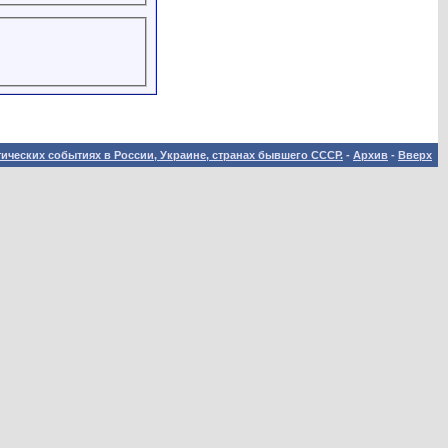
ических событиях в России, Украине, странах бывшего СССР.
-
Архив
-
Вверх