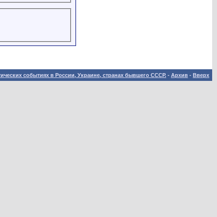
ических событиях в России, Украине, странах бывшего СССР.
-
Архив
-
Вверх