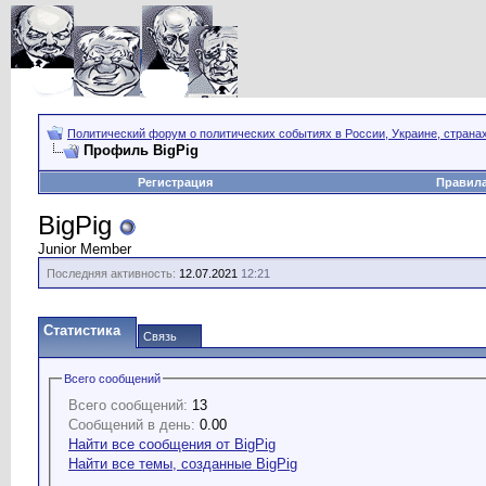
Политический форум о политических событиях в России, Украине, страна
Профиль BigPig
Регистрация
Правил
BigPig
Junior Member
Последняя активность:
12.07.2021
12:21
Статистика
Связь
Всего сообщений
Всего сообщений:
13
Сообщений в день:
0.00
Найти все сообщения от BigPig
Найти все темы, созданные BigPig