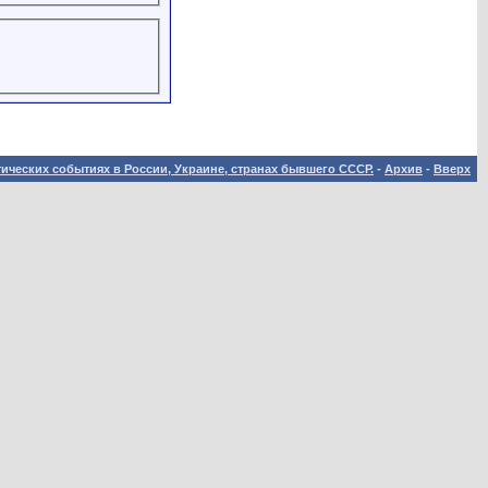
ических событиях в России, Украине, странах бывшего СССР.
-
Архив
-
Вверх